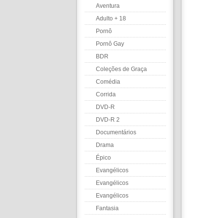
Aventura
Adulto + 18
Pornô
Pornô Gay
BDR
Coleções de Graça
Comédia
Corrida
DVD-R
DVD-R 2
Documentários
Drama
Épico
Evangélicos
Evangélicos
Evangélicos
Fantasia