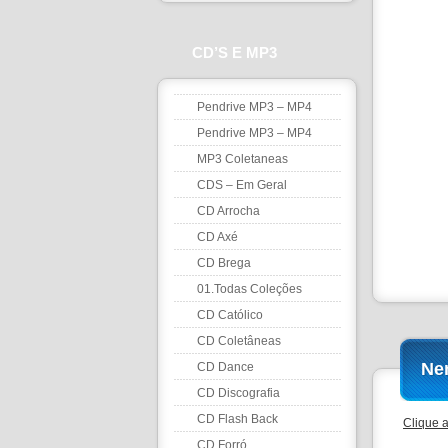
CD’S E MP3
Pendrive MP3 – MP4
Pendrive MP3 – MP4
MP3 Coletaneas
CDS – Em Geral
CD Arrocha
CD Axé
CD Brega
01.Todas Coleções
CD Católico
CD Coletâneas
Ne
CD Dance
CD Discografia
CD Flash Back
Clique 
CD Forró