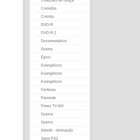
Coleções de Graça
Comédia
Corrida
DVD-R
DVD-R 2
Documentários
Drama
Épico
Evangélicos
Evangélicos
Evangélicos
Fantasia
Faroeste
Fimes TV-AVI
Guerra
Guerra
Infantil – Animação
Jojos PS2