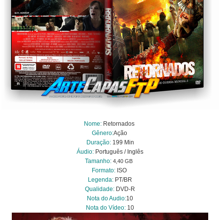
Nome:
Retornados
Gênero:
Ação
Duração:
199 Min
Áudio:
Português / Inglês
Tamanho:
4,40 GB
Formato:
ISO
Legenda:
PT/BR
Qualidade:
DVD-R
Nota do Audio:
10
Nota do Vídeo:
10