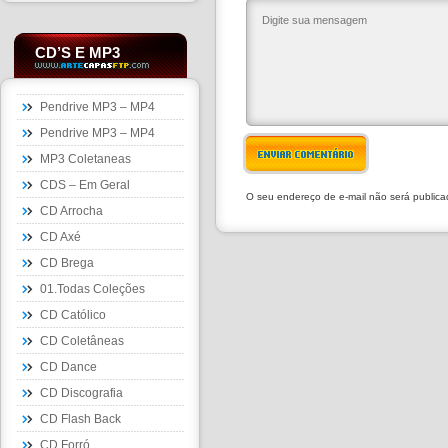
CD’S E MP3
Pendrive MP3 – MP4
Pendrive MP3 – MP4
ENVIAR COMENTÁRIO
MP3 Coletaneas
CDS – Em Geral
O seu endereço de e-mail não será public
CD Arrocha
CD Axé
CD Brega
01.Todas Coleções
CD Católico
CD Coletâneas
CD Dance
CD Discografia
CD Flash Back
CD Forró