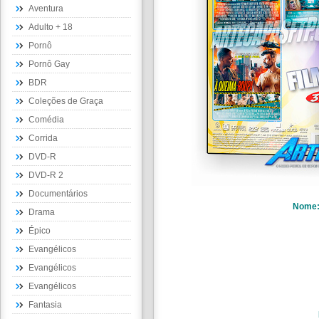
Aventura
Adulto + 18
Pornô
Pornô Gay
BDR
Coleções de Graça
Comédia
Corrida
DVD-R
DVD-R 2
Documentários
Nome
Drama
Épico
Evangélicos
Evangélicos
Evangélicos
Fantasia