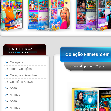
CATEGORIAS
Coleção Filmes 3 em 
Categoria
Postado por:
Arte Capas
Todas Coleções
Coleções Desenhos
Coleções Shows
Ação
Animes
Ação
Animes