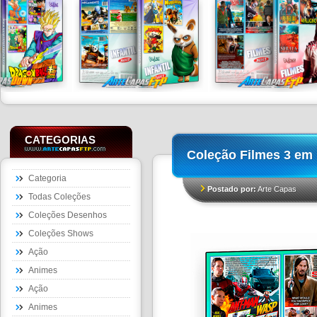
CATEGORIAS
Coleção Filmes 3 em 
Categoria
Postado por:
Arte Capas
Todas Coleções
Coleções Desenhos
Coleções Shows
Ação
Animes
Ação
Animes