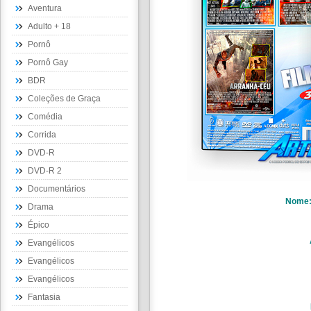
Aventura
Adulto + 18
Pornô
Pornô Gay
BDR
Coleções de Graça
Comédia
Corrida
DVD-R
DVD-R 2
Documentários
Nome
Drama
Épico
Evangélicos
Evangélicos
Evangélicos
Fantasia