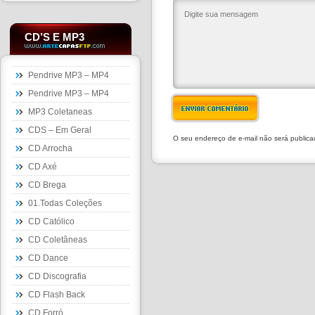
CD’S E MP3
Pendrive MP3 – MP4
Pendrive MP3 – MP4
ENVIAR COMENTÁRIO
MP3 Coletaneas
CDS – Em Geral
O seu endereço de e-mail não será public
CD Arrocha
CD Axé
CD Brega
01.Todas Coleções
CD Católico
CD Coletâneas
CD Dance
CD Discografia
CD Flash Back
CD Forró