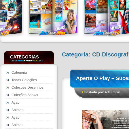
Categoria:
CD Discograf
CATEGORIAS
Categoria
Aperte O Play – Suce
Todas Coleções
Coleções Desenhos
Postado por:
Arte Capas
Coleções Shows
Ação
Animes
Ação
Animes