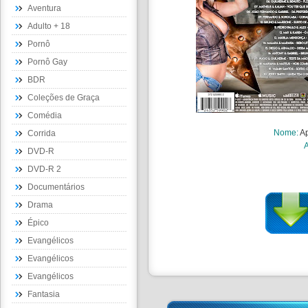
Aventura
Adulto + 18
Pornô
Pornô Gay
BDR
Coleções de Graça
Comédia
Nome
:
Ap
Corrida
DVD-R
DVD-R 2
Documentários
Drama
Épico
Evangélicos
Evangélicos
Evangélicos
Fantasia