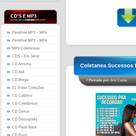
CD’S E MP3
Pendrive MP3 – MP4
Pendrive MP3 – MP4
MP3 Coletaneas
CDS – Em Geral
CD Arrocha
Coletanea Sucessos 
CD Axé
CD Brega
Postado por:
Arte Capas
01.Todas Coleções
CD Católico
CD Coletâneas
CD Dance
CD Discografia
CD Flash Back
CD Forró