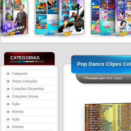
CATEGORIAS
Pop Dance Clipes Col
Categoria
Postado por:
Arte Capas
Todas Coleções
Coleções Desenhos
Coleções Shows
Ação
Animes
Ação
Animes