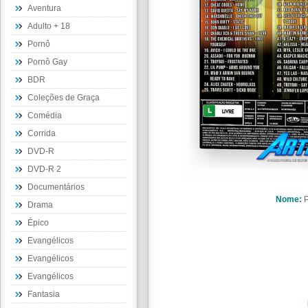
Aventura
Adulto + 18
Pornô
Pornô Gay
BDR
Coleções de Graça
Comédia
Corrida
DVD-R
DVD-R 2
Documentários
Nome:
P
Drama
Épico
Evangélicos
Evangélicos
Evangélicos
Fantasia