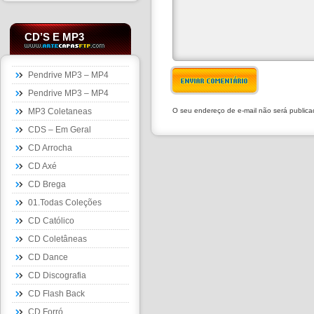
CD’S E MP3
Pendrive MP3 – MP4
ENVIAR COMENTÁRIO
Pendrive MP3 – MP4
MP3 Coletaneas
O seu endereço de e-mail não será public
CDS – Em Geral
CD Arrocha
CD Axé
CD Brega
01.Todas Coleções
CD Católico
CD Coletâneas
CD Dance
CD Discografia
CD Flash Back
CD Forró