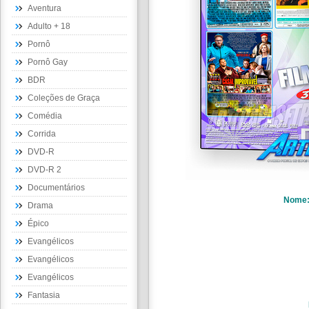
Aventura
Adulto + 18
Pornô
Pornô Gay
BDR
Coleções de Graça
Comédia
Corrida
DVD-R
DVD-R 2
Documentários
Nome
Drama
Épico
Evangélicos
Evangélicos
Evangélicos
Fantasia