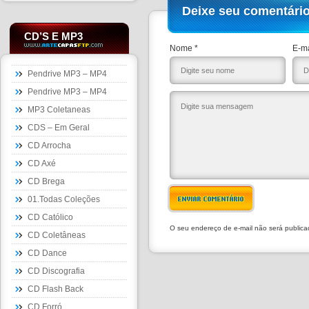
Deixe seu comentári
CD’S E MP3
Nome *
E-ma
Pendrive MP3 – MP4
Pendrive MP3 – MP4
MP3 Coletaneas
CDS – Em Geral
CD Arrocha
CD Axé
CD Brega
ENVIAR COMENTÁRIO
01.Todas Coleções
CD Católico
O seu endereço de e-mail não será public
CD Coletâneas
CD Dance
CD Discografia
CD Flash Back
CD Forró