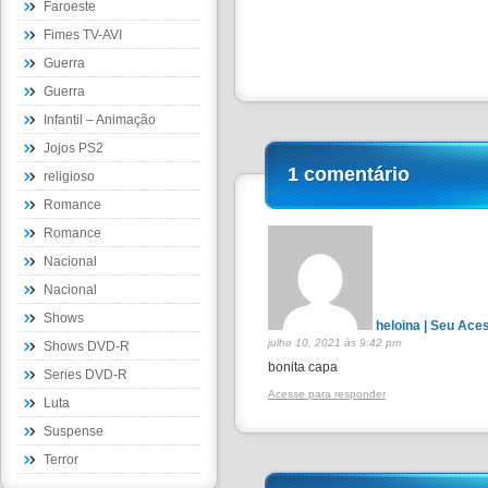
Faroeste
Fimes TV-AVI
Guerra
Guerra
Infantil – Animação
Jojos PS2
1 comentário
religioso
Romance
Romance
Nacional
Nacional
Shows
heloina | Seu Ace
julho 10, 2021 às 9:42 pm
Shows DVD-R
bonita capa
Series DVD-R
Acesse para responder
Luta
Suspense
Terror