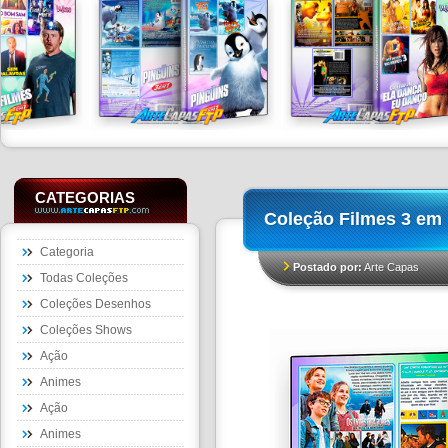
CATEGORIAS
Coleção Filmes 3 em 
Categoria
Postado por:
Arte Capas
Todas Coleções
Coleções Desenhos
Coleções Shows
Ação
Animes
Ação
Animes