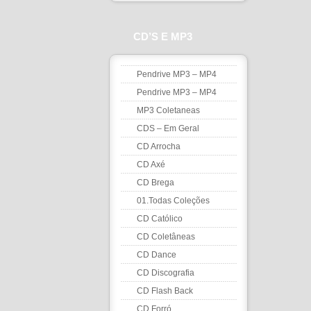
CD’S E MP3
Pendrive MP3 – MP4
Pendrive MP3 – MP4
MP3 Coletaneas
CDS – Em Geral
CD Arrocha
CD Axé
CD Brega
01.Todas Coleções
CD Católico
CD Coletâneas
CD Dance
CD Discografia
CD Flash Back
CD Forró