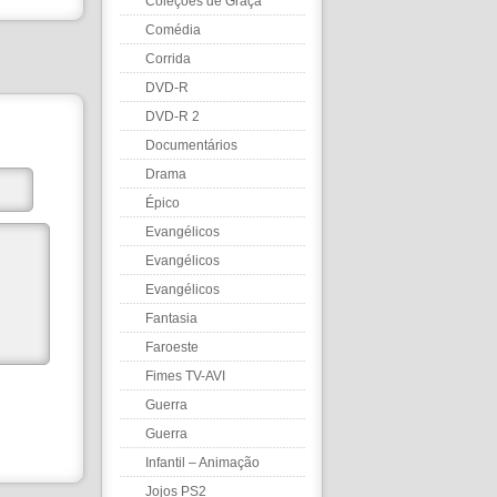
Coleções de Graça
Comédia
Corrida
DVD-R
DVD-R 2
Documentários
Drama
Épico
Evangélicos
Evangélicos
Evangélicos
Fantasia
Faroeste
Fimes TV-AVI
Guerra
Guerra
Infantil – Animação
Jojos PS2