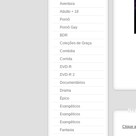
Aventura
Adulto + 18
Pornô
Pornô Gay
BDR
Coleções de Graça
Comédia
Corrida
DVD-R
DVD-R 2
Documentários
Drama
Épico
Evangélicos
Ne
Evangélicos
Evangélicos
Clique 
Fantasia