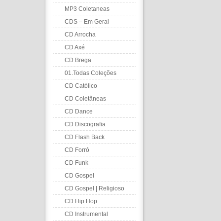
MP3 Coletaneas
CDS – Em Geral
CD Arrocha
CD Axé
CD Brega
01.Todas Coleções
CD Católico
CD Coletâneas
CD Dance
CD Discografia
CD Flash Back
CD Forró
CD Funk
CD Gospel
CD Gospel | Religioso
CD Hip Hop
CD Instrumental