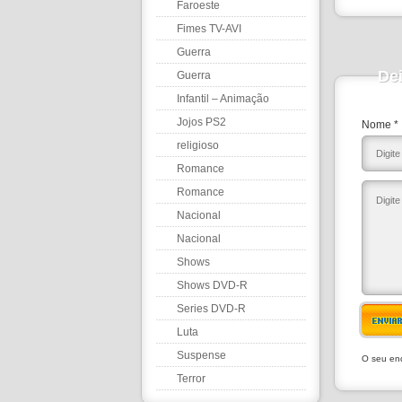
Faroeste
Fimes TV-AVI
Guerra
De
Guerra
Infantil – Animação
Jojos PS2
Nome *
religioso
Romance
Romance
Nacional
Nacional
Shows
Shows DVD-R
Series DVD-R
ENVIA
Luta
Suspense
O seu end
Terror