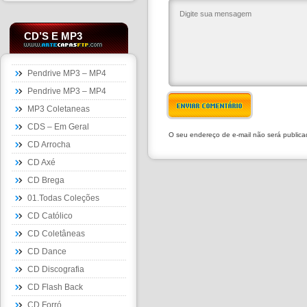
CD’S E MP3
Pendrive MP3 – MP4
Pendrive MP3 – MP4
ENVIAR COMENTÁRIO
MP3 Coletaneas
CDS – Em Geral
O seu endereço de e-mail não será public
CD Arrocha
CD Axé
CD Brega
01.Todas Coleções
CD Católico
CD Coletâneas
CD Dance
CD Discografia
CD Flash Back
CD Forró