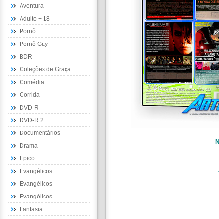
Aventura
Adulto + 18
Pornô
Pornô Gay
BDR
Coleções de Graça
Comédia
Corrida
DVD-R
DVD-R 2
Documentários
Drama
Épico
Evangélicos
Evangélicos
Evangélicos
Fantasia