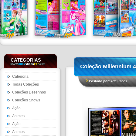
CATEGORIAS
Coleção Millennium 4
Categoria
Postado por:
Arte Capas
Todas Coleções
Coleções Desenhos
Coleções Shows
Ação
Animes
Ação
Animes