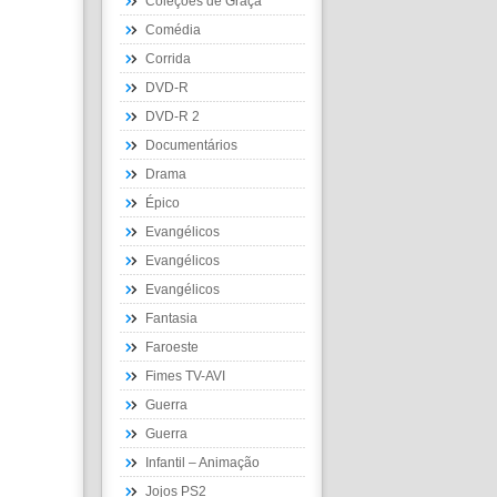
Coleções de Graça
Comédia
Corrida
DVD-R
DVD-R 2
Documentários
Drama
Épico
Evangélicos
Evangélicos
Evangélicos
Fantasia
Faroeste
Fimes TV-AVI
Guerra
Guerra
Infantil – Animação
Jojos PS2