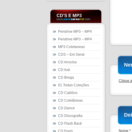
CD’S E MP3
Pendrive MP3 – MP4
Pendrive MP3 – MP4
MP3 Coletaneas
CDS – Em Geral
CD Arrocha
Ne
CD Axé
CD Brega
Clique 
01.Todas Coleções
CD Católico
CD Coletâneas
CD Dance
De
CD Discografia
CD Flash Back
Nome *
CD Forró