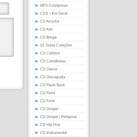
MP3 Coletaneas
CDS – Em Geral
CD Arrocha
CD Axé
CD Brega
01.Todas Coleções
CD Católico
CD Coletâneas
CD Dance
CD Discografia
CD Flash Back
CD Forró
CD Funk
CD Gospel
CD Gospel | Religioso
CD Hip Hop
CD Instrumental