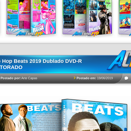
p Hop Beats 2019 Dublado DVD-R
TORADO
Postado em:
19/06/2019
Postado por:
Arte Capas