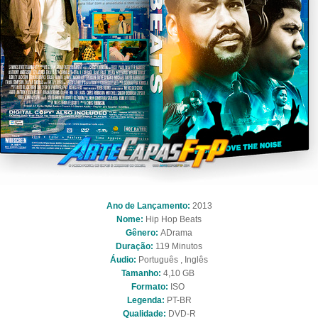
Ano de Lançamento:
2013
Nome:
Hip Hop Beats
Gênero:
ADrama
Duração:
119 Minutos
Áudio:
Português , Inglês
Tamanho:
4,10 GB
Formato:
ISO
Legenda:
PT-BR
Qualidade:
DVD-R