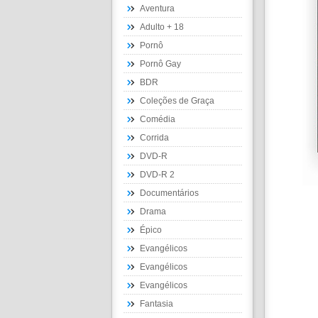
Aventura
Adulto + 18
Pornô
Pornô Gay
BDR
Coleções de Graça
Comédia
Corrida
DVD-R
DVD-R 2
Documentários
Drama
Épico
Evangélicos
Evangélicos
Evangélicos
Fantasia