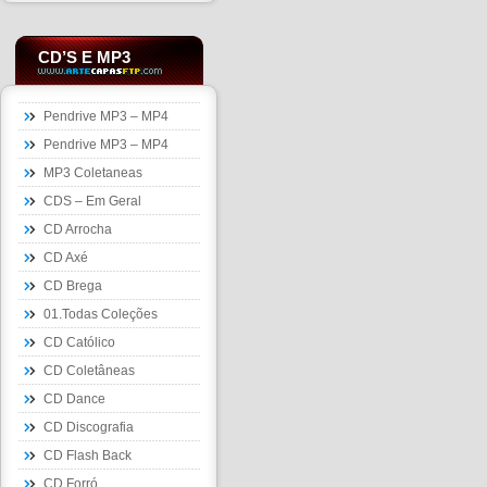
CD’S E MP3
Pendrive MP3 – MP4
Pendrive MP3 – MP4
MP3 Coletaneas
CDS – Em Geral
CD Arrocha
CD Axé
CD Brega
01.Todas Coleções
CD Católico
CD Coletâneas
CD Dance
CD Discografia
CD Flash Back
CD Forró