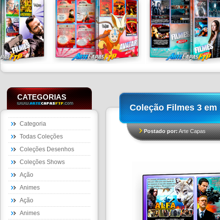
CATEGORIAS
Coleção Filmes 3 em 
Categoria
Postado por:
Arte Capas
Todas Coleções
Coleções Desenhos
Coleções Shows
Ação
Animes
Ação
Animes