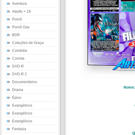
Aventura
Adulto + 18
Pornô
Pornô Gay
BDR
Coleções de Graça
Comédia
Corrida
DVD-R
DVD-R 2
Documentários
Nome
Drama
Épico
Evangélicos
Evangélicos
Evangélicos
Fantasia
Q