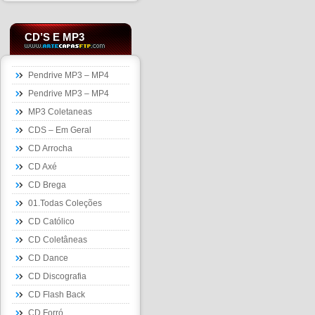
CD’S E MP3
Pendrive MP3 – MP4
Pendrive MP3 – MP4
MP3 Coletaneas
CDS – Em Geral
CD Arrocha
CD Axé
CD Brega
01.Todas Coleções
CD Católico
CD Coletâneas
CD Dance
CD Discografia
CD Flash Back
CD Forró