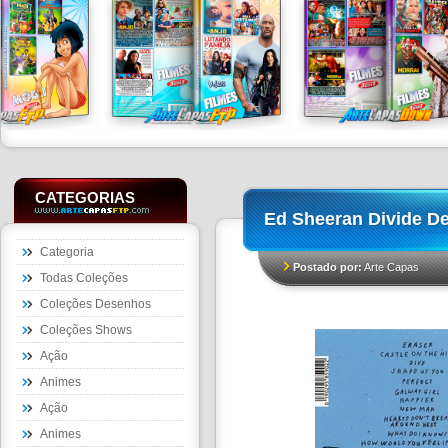
CATEGORIAS
Ed Sheeran Divide De
Categoria
Postado por:
Arte Capas
Todas Coleções
Coleções Desenhos
Coleções Shows
Ação
Animes
Ação
Animes