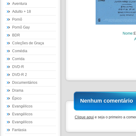
Aventura
Adulto + 18
Pornô
Pornô Gay
Nome
:
E
BDR
Coleções de Graça
Comédia
Corrida
DVD-R
DVD-R 2
Documentários
Drama
Épico
Nenhum comentário
Evangélicos
Evangélicos
Clique aqui
e seja o primeiro a comen
Evangélicos
Fantasia