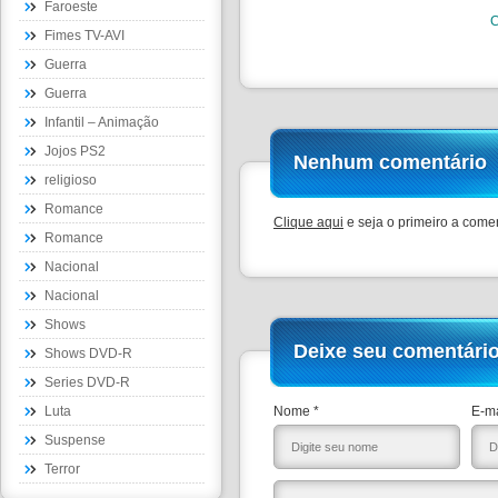
Faroeste
C
Fimes TV-AVI
Guerra
Guerra
Infantil – Animação
Jojos PS2
Nenhum comentário
religioso
Romance
Clique aqui
e seja o primeiro a comen
Romance
Nacional
Nacional
Shows
Deixe seu comentári
Shows DVD-R
Series DVD-R
Luta
Nome *
E-ma
Suspense
Terror