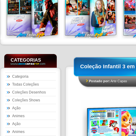
CATEGORIAS
Coleção Infantil 3 em
Categoria
Postado por:
Arte Capas
Todas Coleções
Coleções Desenhos
Coleções Shows
Ação
Animes
Ação
Animes