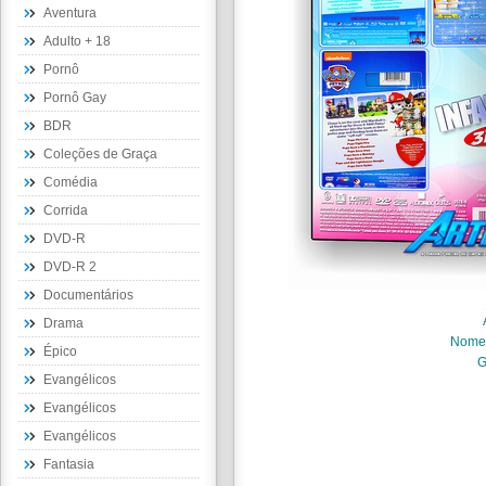
Aventura
Adulto + 18
Pornô
Pornô Gay
BDR
Coleções de Graça
Comédia
Corrida
DVD-R
DVD-R 2
Documentários
Drama
Nome
Épico
G
Evangélicos
Evangélicos
Evangélicos
Fantasia