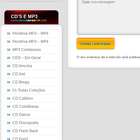
CD’S E MP3
Pendrive MP3 – MP4
Pendrive MP3 – MP4
ENVIAR COMENTÁRIO
MP3 Coletaneas
O seu endereço de e-mail não será public
CDS – Em Geral
CD Arrocha
CD Axé
CD Brega
01.Todas Coleções
CD Católico
CD Coletâneas
CD Dance
CD Discografia
CD Flash Back
CD Forró