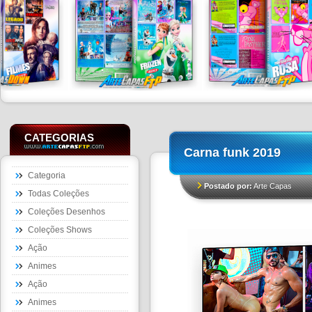
CATEGORIAS
Carna funk 2019
Categoria
Postado por:
Arte Capas
Todas Coleções
Coleções Desenhos
Coleções Shows
Ação
Animes
Ação
Animes