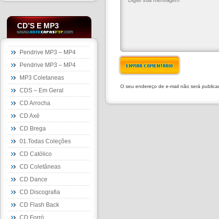
CD’S E MP3
Pendrive MP3 – MP4
Pendrive MP3 – MP4
ENVIAR COMENTÁRIO
MP3 Coletaneas
O seu endereço de e-mail não será public
CDS – Em Geral
CD Arrocha
CD Axé
CD Brega
01.Todas Coleções
CD Católico
CD Coletâneas
CD Dance
CD Discografia
CD Flash Back
CD Forró