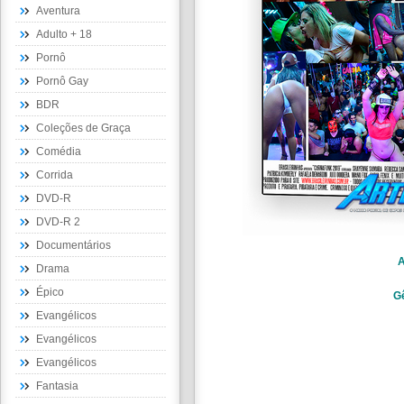
Aventura
Adulto + 18
Pornô
Pornô Gay
BDR
Coleções de Graça
Comédia
Corrida
DVD-R
DVD-R 2
Documentários
A
Drama
Épico
G
Evangélicos
Evangélicos
Evangélicos
Fantasia