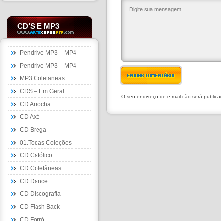
CD’S E MP3
Pendrive MP3 – MP4
Pendrive MP3 – MP4
ENVIAR COMENTÁRIO
MP3 Coletaneas
CDS – Em Geral
O seu endereço de e-mail não será public
CD Arrocha
CD Axé
CD Brega
01.Todas Coleções
CD Católico
CD Coletâneas
CD Dance
CD Discografia
CD Flash Back
CD Forró