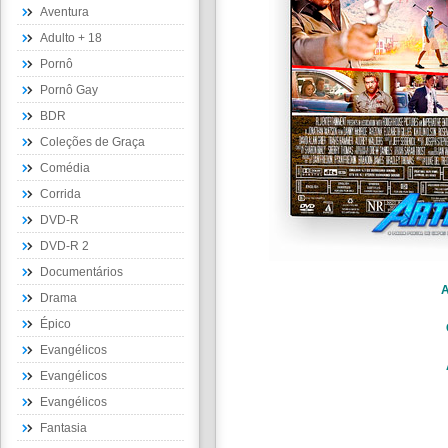
Aventura
Adulto + 18
Pornô
Pornô Gay
BDR
Coleções de Graça
Comédia
Corrida
DVD-R
DVD-R 2
Documentários
A
Drama
Épico
Evangélicos
Evangélicos
Evangélicos
Fantasia