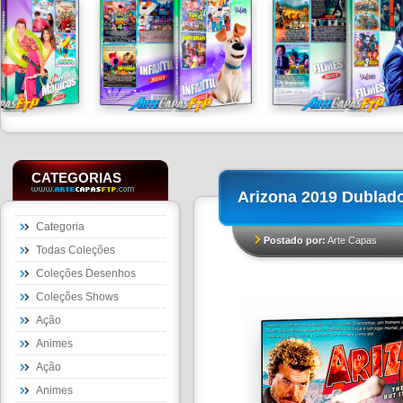
CATEGORIAS
Arizona 2019 Dublad
Categoria
Postado por:
Arte Capas
Todas Coleções
Coleções Desenhos
Coleções Shows
Ação
Animes
Ação
Animes