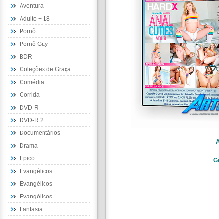
Aventura
Adulto + 18
Pornô
Pornô Gay
BDR
Coleções de Graça
Comédia
Corrida
DVD-R
DVD-R 2
Documentários
A
Drama
Épico
G
Evangélicos
Evangélicos
Evangélicos
Fantasia