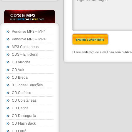
CD’S E MP3
Pendrive MP3 – MP4
Pendrive MP3 – MP4
ENVIAR COMENTÁRIO
MP3 Coletaneas
O seu endereço de e-mail não será public
CDS – Em Geral
CD Arrocha
CD Axé
CD Brega
01.Todas Coleções
CD Católico
CD Coletâneas
CD Dance
CD Discografia
CD Flash Back
CD Forró