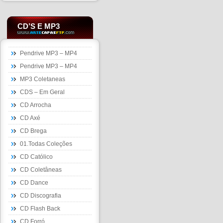
CD’S E MP3
Pendrive MP3 – MP4
Pendrive MP3 – MP4
MP3 Coletaneas
CDS – Em Geral
CD Arrocha
CD Axé
CD Brega
01.Todas Coleções
CD Católico
CD Coletâneas
CD Dance
CD Discografia
CD Flash Back
CD Forró