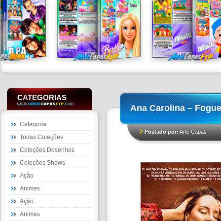
CATEGORIAS
Ana Carolina – Fogue
Categoria
Postado por:
Arte Capas
Todas Coleções
Coleções Desenhos
Coleções Shows
Ação
Animes
Ação
Animes