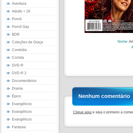
Aventura
Adulto + 18
Pornô
Pornô Gay
BDR
Nome
:
An
Coleções de Graça
Comédia
Corrida
DVD-R
DVD-R 2
Documentários
Drama
Nenhum comentário
Épico
Evangélicos
Evangélicos
Clique aqui
e seja o primeiro a comen
Evangélicos
Fantasia