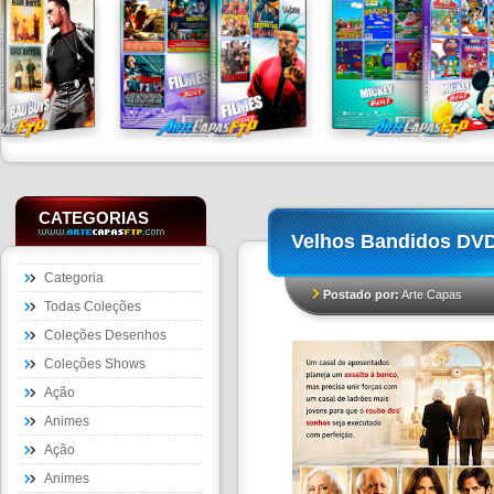
CATEGORIAS
Velhos Bandidos D
Categoria
Postado por:
Arte Capas
Todas Coleções
Coleções Desenhos
Coleções Shows
Ação
Animes
Ação
Animes