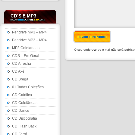
CD’S E MP3
Pendrive MP3 – MP4
ENVIAR COMENTÁRIO
Pendrive MP3 – MP4
MP3 Coletaneas
O seu endereço de e-mail não será public
CDS – Em Geral
CD Arrocha
CD Axé
CD Brega
01.Todas Coleções
CD Católico
CD Coletâneas
CD Dance
CD Discografia
CD Flash Back
CD Forró