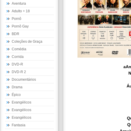
Aventura
Adulto + 18
Pornô
Pornô Gay
BDR
Coleções de Graça
Comédia
Corrida
DVD-R
aAn
DVD-R 2
Documentários
Á
Drama
Épico
Evangélicos
Evangélicos
Evangélicos
Q
Q
Fantasia