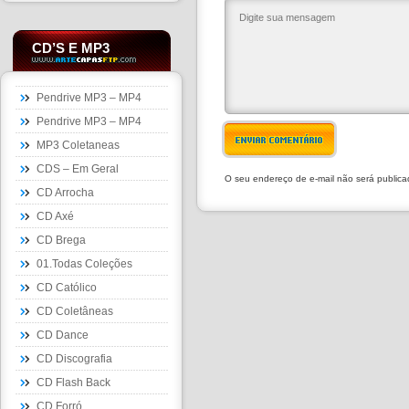
CD’S E MP3
Pendrive MP3 – MP4
Pendrive MP3 – MP4
ENVIAR COMENTÁRIO
MP3 Coletaneas
CDS – Em Geral
O seu endereço de e-mail não será public
CD Arrocha
CD Axé
CD Brega
01.Todas Coleções
CD Católico
CD Coletâneas
CD Dance
CD Discografia
CD Flash Back
CD Forró