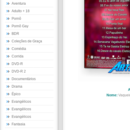
Aventura
Adulto + 18
Pornô
Pornô Gay
BDR
Coleções de Graça
Comédia
Corrida
DVD-R
DVD-R 2
Documentários
Drama
A
Épico
Nome:
Vaquei
Evangélicos
Evangélicos
Evangélicos
Fantasia