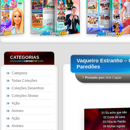
CATEGORIAS
Vaqueiro Estranho – 
Paredões
Categoria
Postado por:
Arte Capas
Todas Coleções
Coleções Desenhos
Coleções Shows
Ação
Animes
Ação
Animes