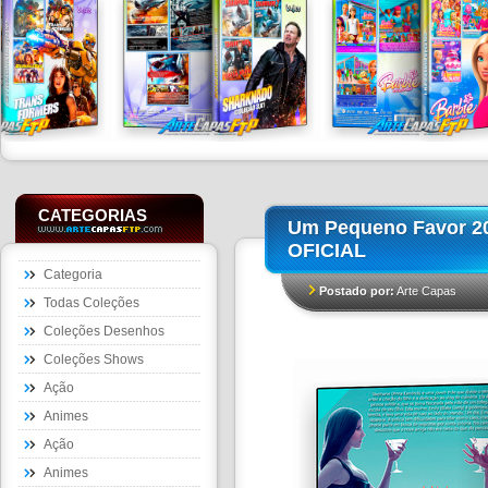
CATEGORIAS
Um Pequeno Favor 2
OFICIAL
Categoria
Postado por:
Arte Capas
Todas Coleções
Coleções Desenhos
Coleções Shows
Ação
Animes
Ação
Animes