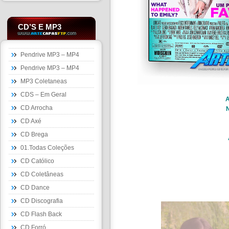
CD’S E MP3
Pendrive MP3 – MP4
Pendrive MP3 – MP4
MP3 Coletaneas
CDS – Em Geral
A
CD Arrocha
CD Axé
CD Brega
01.Todas Coleções
CD Católico
CD Coletâneas
CD Dance
CD Discografia
CD Flash Back
CD Forró