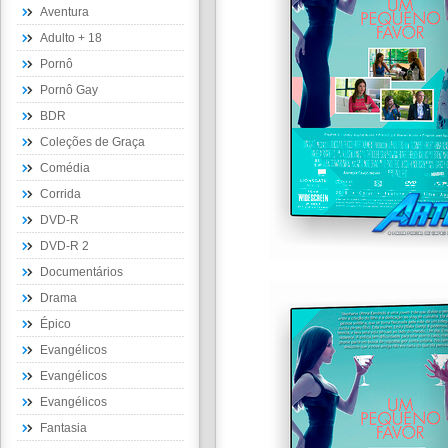
Aventura
Adulto + 18
Pornô
Pornô Gay
BDR
Coleções de Graça
Comédia
Corrida
DVD-R
DVD-R 2
Documentários
Drama
Épico
Evangélicos
Evangélicos
Evangélicos
Fantasia