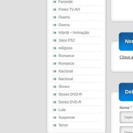
Faroeste
Fimes TV-AVI
Guerra
Guerra
Infantil – Animação
Jojos PS2
Ne
religioso
Romance
Clique 
Romance
Nacional
Nacional
Shows
De
Shows DVD-R
Series DVD-R
Nome *
Luta
Suspense
Terror