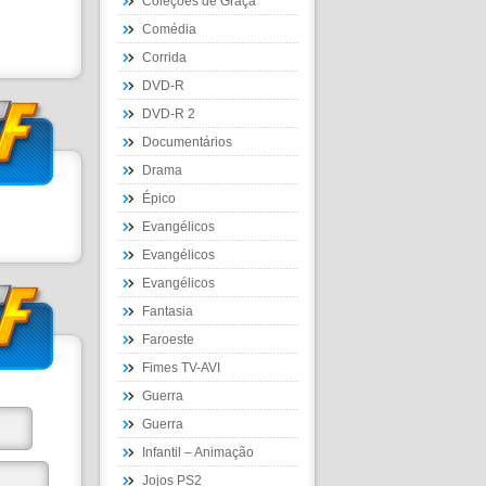
Coleções de Graça
Comédia
Corrida
DVD-R
DVD-R 2
Documentários
Drama
Épico
Evangélicos
Evangélicos
Evangélicos
Fantasia
Faroeste
Fimes TV-AVI
Guerra
Guerra
Infantil – Animação
Jojos PS2