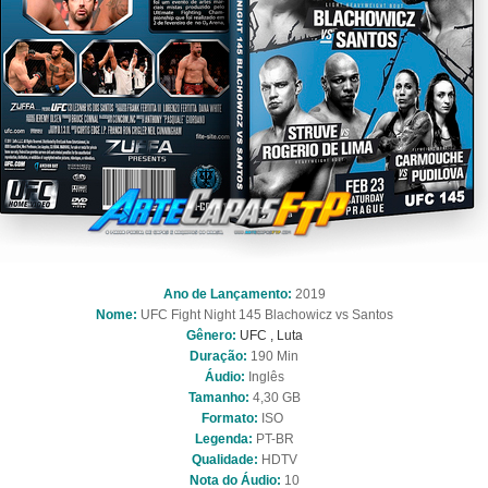
Ano de Lançamento:
2019
Nome:
UFC Fight Night 145 Blachowicz vs Santos
Gênero:
UFC , Luta
Duração:
190 Min
Áudio:
Inglês
Tamanho:
4,30 GB
Formato:
ISO
Legenda:
PT-BR
Qualidade:
HDTV
Nota do Áudio:
10