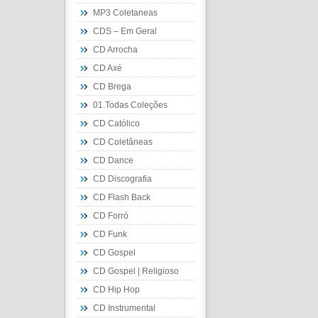
MP3 Coletaneas
CDS – Em Geral
CD Arrocha
CD Axé
CD Brega
01.Todas Coleções
CD Católico
CD Coletâneas
CD Dance
CD Discografia
CD Flash Back
CD Forró
CD Funk
CD Gospel
CD Gospel | Religioso
CD Hip Hop
CD Instrumental