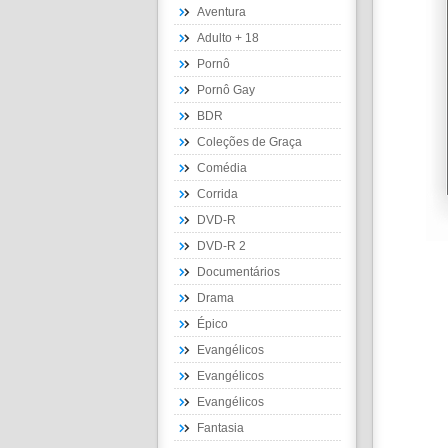
Aventura
Adulto + 18
Pornô
Pornô Gay
BDR
Coleções de Graça
Comédia
Corrida
DVD-R
DVD-R 2
Documentários
Drama
Épico
Evangélicos
Evangélicos
Evangélicos
Fantasia