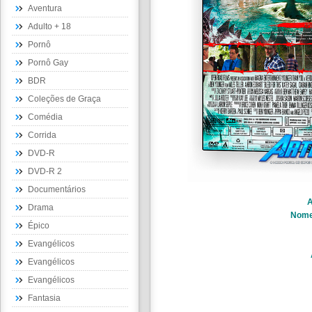
Aventura
Adulto + 18
Pornô
Pornô Gay
BDR
Coleções de Graça
Comédia
Corrida
DVD-R
DVD-R 2
Documentários
A
Drama
Nom
Épico
Evangélicos
Evangélicos
Evangélicos
Fantasia