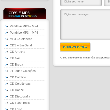
CD’S E MP3
Pendrive MP3 – MP4
Pendrive MP3 – MP4
MP3 Coletaneas
CDS – Em Geral
ENVIAR COMENTÁRIO
CD Arrocha
O seu endereço de e-mail não será public
CD Axé
CD Brega
01.Todas Coleções
CD Católico
CD Coletâneas
CD Dance
CD Discografia
CD Flash Back
CD Forró