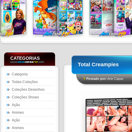
CATEGORIAS
Total Creampies
Categoria
Postado por:
Arte Capas
Todas Coleções
Coleções Desenhos
Coleções Shows
Ação
Animes
Ação
Animes