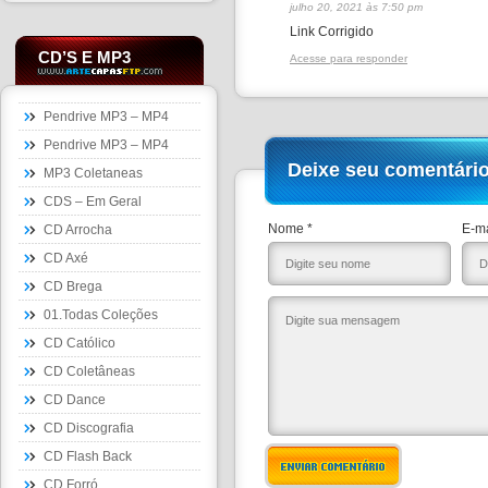
julho 20, 2021 às 7:50 pm
Link Corrigido
CD’S E MP3
Acesse para responder
Pendrive MP3 – MP4
Pendrive MP3 – MP4
Deixe seu comentári
MP3 Coletaneas
CDS – Em Geral
Nome *
E-ma
CD Arrocha
CD Axé
CD Brega
01.Todas Coleções
CD Católico
CD Coletâneas
CD Dance
CD Discografia
CD Flash Back
ENVIAR COMENTÁRIO
CD Forró