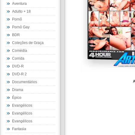
Aventura
Adulto + 18
Pornô
Pornô Gay
BDR
Coleções de Graça
Comédia
Corrida
DVD-R
DVD-R 2
A
Documentários
Drama
Épico
Evangélicos
Evangélicos
Evangélicos
Fantasia