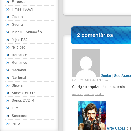
Faroeste
Fimes TV-AVI
Guerra
Guerra
Infantil – Animação
2 comentários
Jojos PS2
religioso
Romance
Romance
Nacional
Junior | Seu Aces
Nacional
julho 15, 2021 às 9:54 pm
Shows
Corrigir o arquivo não baixa mais…
Shows DVD-R
Acesse para responder
Series DVD-R
Luta
Suspense
Terror
Arte Capas
di