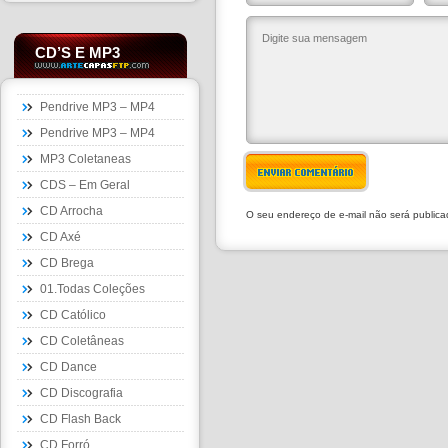
CD’S E MP3
Pendrive MP3 – MP4
Pendrive MP3 – MP4
MP3 Coletaneas
ENVIAR COMENTÁRIO
CDS – Em Geral
CD Arrocha
O seu endereço de e-mail não será public
CD Axé
CD Brega
01.Todas Coleções
CD Católico
CD Coletâneas
CD Dance
CD Discografia
CD Flash Back
CD Forró