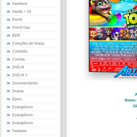
Aventura
Adulto + 18
Pornô
Pornô Gay
BDR
Coleções de Graça
Comédia
Corrida
DVD-R
DVD-R 2
Documentários
Drama
A
Épico
Nome
Gê
Evangélicos
Evangélicos
Evangélicos
Fantasia