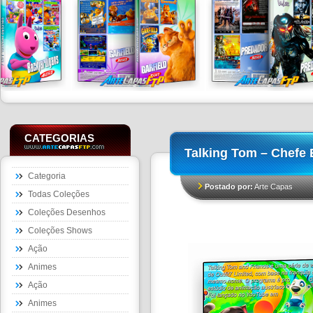
CATEGORIAS
Talking Tom – Chefe
Categoria
Postado por:
Arte Capas
Todas Coleções
Coleções Desenhos
Coleções Shows
Ação
Animes
Ação
Animes