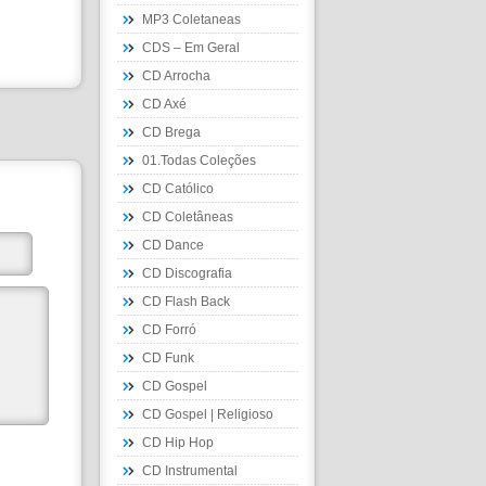
MP3 Coletaneas
CDS – Em Geral
CD Arrocha
CD Axé
CD Brega
01.Todas Coleções
CD Católico
CD Coletâneas
CD Dance
CD Discografia
CD Flash Back
CD Forró
CD Funk
CD Gospel
CD Gospel | Religioso
CD Hip Hop
CD Instrumental