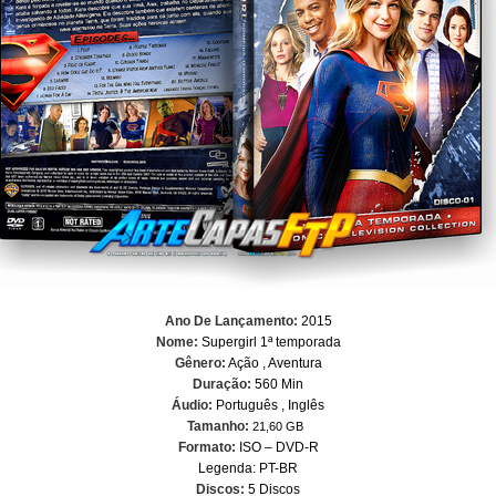
Ano De Lançamento:
2015
Nome:
Supergirl 1ª temporada
Gênero:
Ação , Aventura
Duração:
560 Min
Áudio:
Português , Inglês
Tamanho:
21,60 GB
Formato:
ISO – DVD-R
Legenda: PT-BR
Discos:
5 Discos