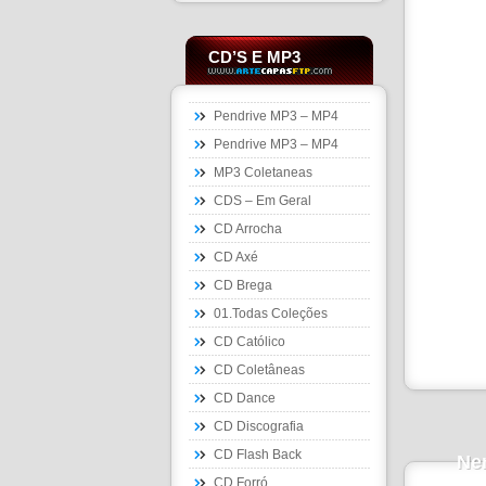
CD’S E MP3
Pendrive MP3 – MP4
Pendrive MP3 – MP4
MP3 Coletaneas
CDS – Em Geral
CD Arrocha
CD Axé
CD Brega
01.Todas Coleções
CD Católico
CD Coletâneas
CD Dance
CD Discografia
CD Flash Back
Ne
CD Forró