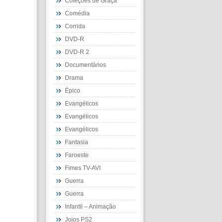
Coleções de Graça
Comédia
Corrida
DVD-R
DVD-R 2
Documentários
Drama
Épico
Evangélicos
Evangélicos
Evangélicos
Fantasia
Faroeste
Fimes TV-AVI
Guerra
Guerra
Infantil – Animação
Jojos PS2