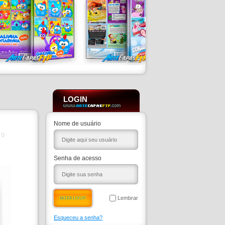
LOGIN
Nome de usuário
0
Senha de acesso
Lembrar
Esqueceu a senha?