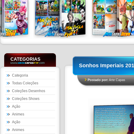
CATEGORIAS
Sonhos Imperiais 20
Categoria
Postado por:
Arte Capas
Todas Coleções
Coleções Desenhos
Coleções Shows
Ação
Animes
Ação
Animes