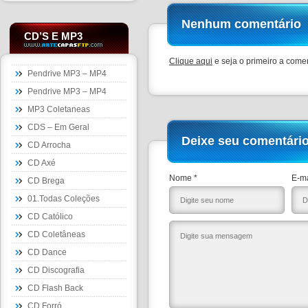
Nenhum comentário
CD’S E MP3
Clique aqui
e seja o primeiro a comen
Pendrive MP3 – MP4
Pendrive MP3 – MP4
MP3 Coletaneas
CDS – Em Geral
Deixe seu comentári
CD Arrocha
CD Axé
Nome *
E-ma
CD Brega
01.Todas Coleções
CD Católico
CD Coletâneas
CD Dance
CD Discografia
CD Flash Back
CD Forró