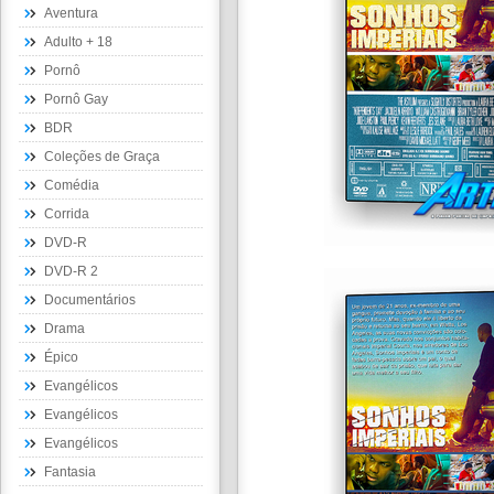
Aventura
Adulto + 18
Pornô
Pornô Gay
BDR
Coleções de Graça
Comédia
Corrida
DVD-R
DVD-R 2
Documentários
Drama
Épico
Evangélicos
Evangélicos
Evangélicos
Fantasia