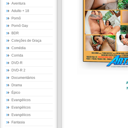
Aventura
Adulto + 18
Pornô
Pornô Gay
BDR
Coleções de Graça
Comédia
Corrida
DVD-R
DVD-R 2
Documentários
A
Drama
Épico
Evangélicos
Evangélicos
Evangélicos
Fantasia