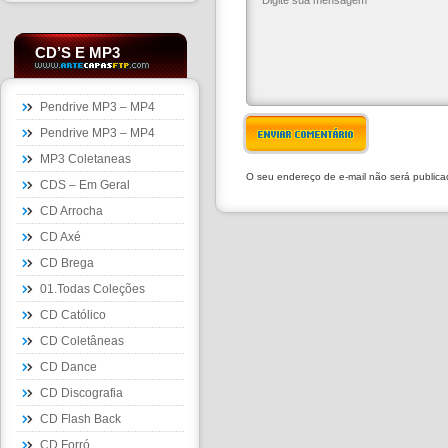
CD’S E MP3
Pendrive MP3 – MP4
Pendrive MP3 – MP4
ENVIAR COMENTÁRIO
MP3 Coletaneas
O seu endereço de e-mail não será public
CDS – Em Geral
CD Arrocha
CD Axé
CD Brega
01.Todas Coleções
CD Católico
CD Coletâneas
CD Dance
CD Discografia
CD Flash Back
CD Forró