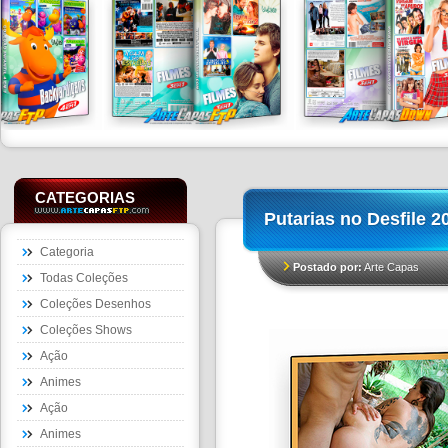
CATEGORIAS
Putarias no Desfile 2
Categoria
Postado por:
Arte Capas
Todas Coleções
Coleções Desenhos
Coleções Shows
Ação
Animes
Ação
Animes