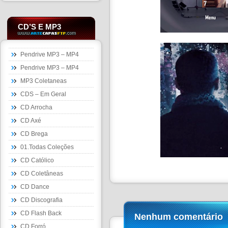
CD’S E MP3
Pendrive MP3 – MP4
Pendrive MP3 – MP4
MP3 Coletaneas
CDS – Em Geral
CD Arrocha
CD Axé
CD Brega
01.Todas Coleções
CD Católico
CD Coletâneas
CD Dance
CD Discografia
CD Flash Back
Nenhum comentário
CD Forró