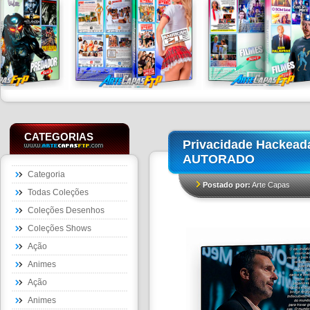
CATEGORIAS
Privacidade Hackead
AUTORADO
Categoria
Postado por:
Arte Capas
Todas Coleções
Coleções Desenhos
Coleções Shows
Ação
Animes
Ação
Animes