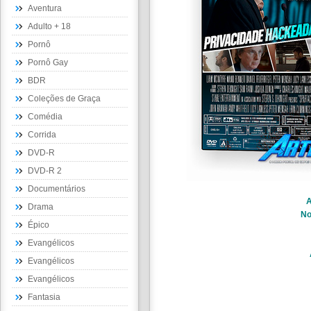
Aventura
Adulto + 18
Pornô
Pornô Gay
BDR
Coleções de Graça
Comédia
Corrida
DVD-R
DVD-R 2
Documentários
A
Drama
N
Épico
Evangélicos
Evangélicos
Evangélicos
Fantasia