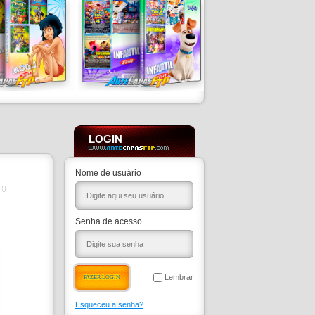
LOGIN
Nome de usuário
0
Senha de acesso
Lembrar
Esqueceu a senha?