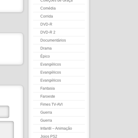
Coleções de Graça
Comédia
Corrida
DVD-R
DVD-R 2
Documentários
Drama
Épico
Evangélicos
Evangélicos
Evangélicos
Fantasia
Faroeste
Fimes TV-AVI
Guerra
Guerra
Infantil – Animação
Jojos PS2