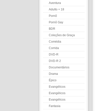
Aventura
Adulto + 18
Pornô
Pornô Gay
BDR
Coleções de Graça
Comédia
Corrida
DVD-R
DVD-R 2
Documentários
Drama
Épico
Evangélicos
Evangélicos
Evangélicos
Fantasia