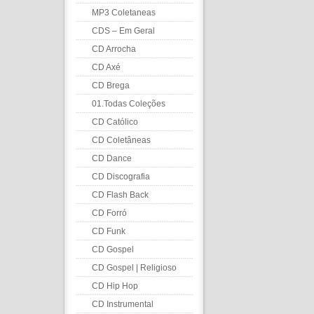
MP3 Coletaneas
CDS – Em Geral
CD Arrocha
CD Axé
CD Brega
01.Todas Coleções
CD Católico
CD Coletâneas
CD Dance
CD Discografia
CD Flash Back
CD Forró
CD Funk
CD Gospel
CD Gospel | Religioso
CD Hip Hop
CD Instrumental