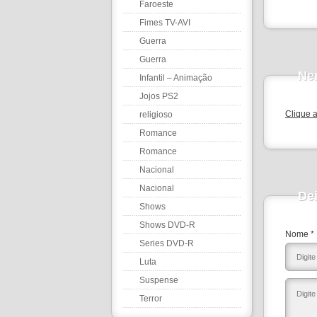
Faroeste
Fimes TV-AVI
Guerra
Guerra
Ne
Infantil – Animação
Jojos PS2
Clique 
religioso
Romance
Romance
Nacional
Nacional
De
Shows
Shows DVD-R
Nome *
Series DVD-R
Luta
Suspense
Terror