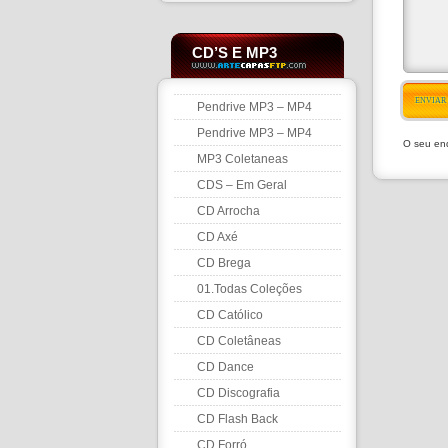
CD’S E MP3
ENVIAR
Pendrive MP3 – MP4
Pendrive MP3 – MP4
O seu end
MP3 Coletaneas
CDS – Em Geral
CD Arrocha
CD Axé
CD Brega
01.Todas Coleções
CD Católico
CD Coletâneas
CD Dance
CD Discografia
CD Flash Back
CD Forró