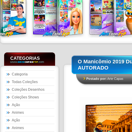
CATEGORIAS
O Manicômio 2019 D
AUTORADO
Categoria
Postado por:
Arte Capas
Todas Coleções
Coleções Desenhos
Coleções Shows
Ação
Animes
Ação
Animes