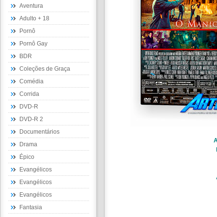
Aventura
Adulto + 18
Pornô
Pornô Gay
BDR
Coleções de Graça
Comédia
Corrida
DVD-R
DVD-R 2
Documentários
A
Drama
Épico
Evangélicos
Evangélicos
Evangélicos
Fantasia