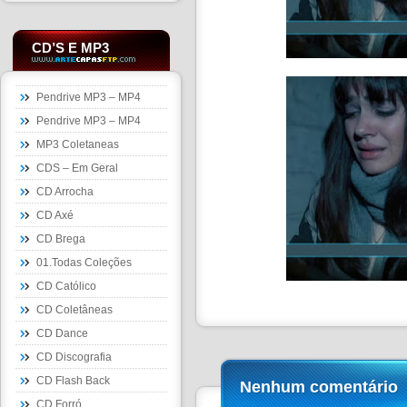
CD’S E MP3
Pendrive MP3 – MP4
Pendrive MP3 – MP4
MP3 Coletaneas
CDS – Em Geral
CD Arrocha
CD Axé
CD Brega
01.Todas Coleções
CD Católico
CD Coletâneas
CD Dance
CD Discografia
CD Flash Back
Nenhum comentário
CD Forró