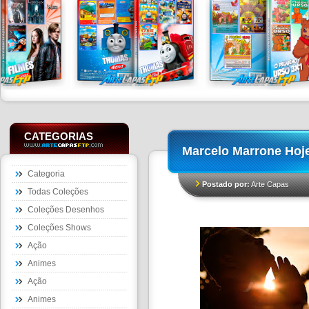
CATEGORIAS
Marcelo Marrone Hoj
Categoria
Postado por:
Arte Capas
Todas Coleções
Coleções Desenhos
Coleções Shows
Ação
Animes
Ação
Animes