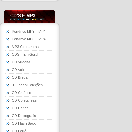
CD’S E MP3
Pendrive MP3 – MP4
Pendrive MP3 – MP4
MP3 Coletaneas
CDS – Em Geral
CD Arrocha
CD Axé
CD Brega
01.Todas Coleções
CD Católico
CD Coletâneas
CD Dance
CD Discografia
CD Flash Back
CD Forró