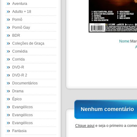
Aventura
Adulto + 18
Pornô
Pornô Gay
BDR
Nome
:
Mar
Coleções de Graça
Comédia
Corrida
DVD-R
DVD-R 2
Documentários
Drama
Épico
Evangélicos
Nenhum comentário
Evangélicos
Evangélicos
Clique aqui
e seja o primeiro a comen
Fantasia