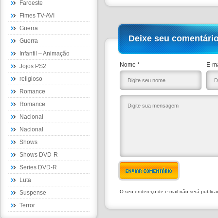
Faroeste
Fimes TV-AVI
Guerra
Deixe seu comentári
Guerra
Infantil – Animação
Nome *
E-ma
Jojos PS2
religioso
Romance
Romance
Nacional
Nacional
Shows
Shows DVD-R
Series DVD-R
ENVIAR COMENTÁRIO
Luta
O seu endereço de e-mail não será public
Suspense
Terror