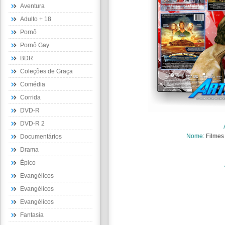
Aventura
Adulto + 18
Pornô
Pornô Gay
BDR
Coleções de Graça
Comédia
Corrida
DVD-R
DVD-R 2
Nome:
Filmes
Documentários
Drama
Épico
Evangélicos
Evangélicos
Evangélicos
Fantasia