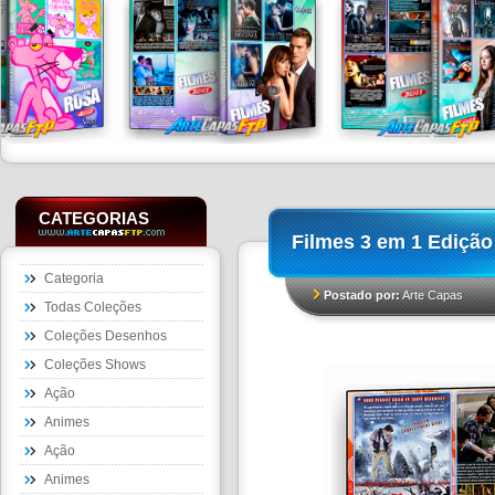
CATEGORIAS
Filmes 3 em 1 Edição
Categoria
Postado por:
Arte Capas
Todas Coleções
Coleções Desenhos
Coleções Shows
Ação
Animes
Ação
Animes