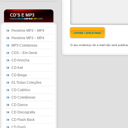
CD’S E MP3
Pendrive MP3 – MP4
ENVIAR COMENTÁRIO
Pendrive MP3 – MP4
MP3 Coletaneas
O seu endereço de e-mail não será public
CDS – Em Geral
CD Arrocha
CD Axé
CD Brega
01.Todas Coleções
CD Católico
CD Coletâneas
CD Dance
CD Discografia
CD Flash Back
CD Forró