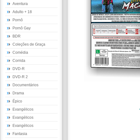
Aventura
Adulto + 18
Pornô
Pornô Gay
BDR
Coleções de Graça
Comédia
Corrida
DVD-R
DVD-R 2
Documentários
Drama
Épico
Evangélicos
Evangélicos
Evangélicos
Fantasia