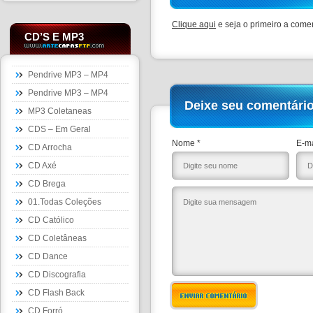
Clique aqui
e seja o primeiro a comen
CD’S E MP3
Pendrive MP3 – MP4
Pendrive MP3 – MP4
Deixe seu comentári
MP3 Coletaneas
CDS – Em Geral
Nome *
E-ma
CD Arrocha
CD Axé
CD Brega
01.Todas Coleções
CD Católico
CD Coletâneas
CD Dance
CD Discografia
CD Flash Back
ENVIAR COMENTÁRIO
CD Forró