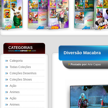
CATEGORIAS
Diversão Macabra
Categoria
Postado por:
Arte Capas
Todas Coleções
Coleções Desenhos
Coleções Shows
Ação
Animes
Ação
Animes