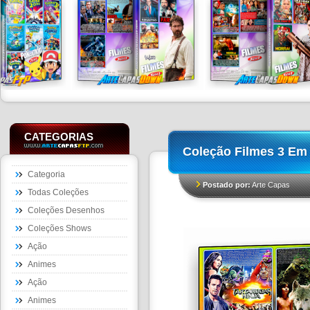
CATEGORIAS
Coleção Filmes 3 Em 
Categoria
Postado por:
Arte Capas
Todas Coleções
Coleções Desenhos
Coleções Shows
Ação
Animes
Ação
Animes