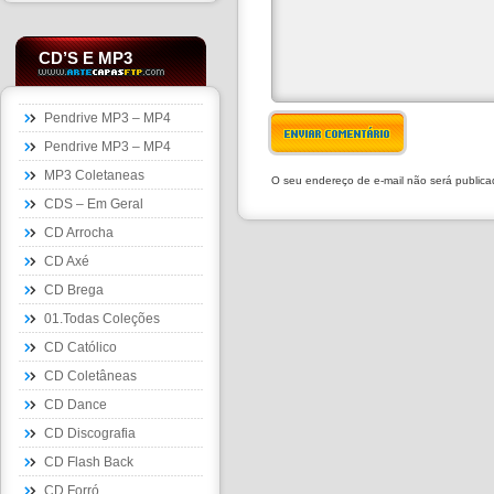
CD’S E MP3
Pendrive MP3 – MP4
ENVIAR COMENTÁRIO
Pendrive MP3 – MP4
MP3 Coletaneas
O seu endereço de e-mail não será public
CDS – Em Geral
CD Arrocha
CD Axé
CD Brega
01.Todas Coleções
CD Católico
CD Coletâneas
CD Dance
CD Discografia
CD Flash Back
CD Forró