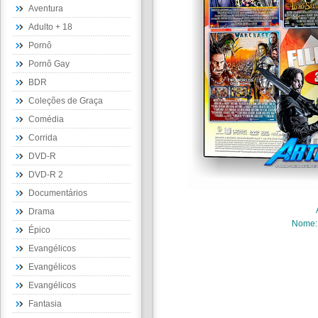
Aventura
Adulto + 18
Pornô
Pornô Gay
BDR
Coleções de Graça
Comédia
Corrida
DVD-R
DVD-R 2
Documentários
Drama
Nome
Épico
Evangélicos
Evangélicos
Evangélicos
Fantasia