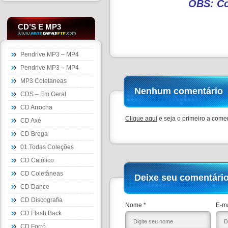
OBS: Co
CD’S E MP3
Pendrive MP3 – MP4
Pendrive MP3 – MP4
MP3 Coletaneas
Nenhum comentário
CDS – Em Geral
CD Arrocha
Clique aqui
e seja o primeiro a comen
CD Axé
CD Brega
01.Todas Coleções
CD Católico
CD Coletâneas
Deixe seu comentári
CD Dance
CD Discografia
Nome *
E-ma
CD Flash Back
CD Forró