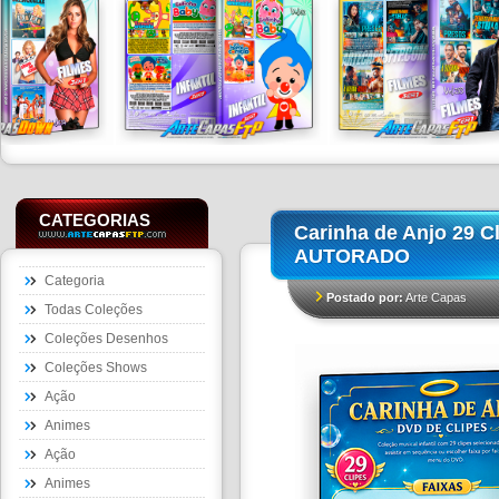
CATEGORIAS
Carinha de Anjo 29 C
AUTORADO
Categoria
Postado por:
Arte Capas
Todas Coleções
Coleções Desenhos
Coleções Shows
Ação
Animes
Ação
Animes