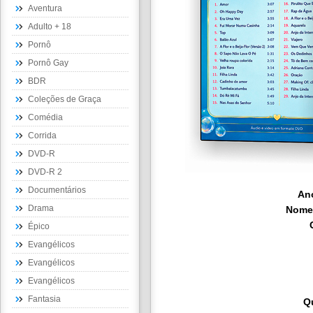
Aventura
Adulto + 18
Pornô
Pornô Gay
BDR
Coleções de Graça
Comédia
Corrida
DVD-R
DVD-R 2
Documentários
An
Drama
Nome
Épico
Evangélicos
Evangélicos
Evangélicos
Fantasia
Q