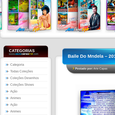
CATEGORIAS
Baile Do Mndela – 20
Categoria
Postado por:
Arte Capas
Todas Coleções
Coleções Desenhos
Coleções Shows
Ação
Animes
Ação
Animes