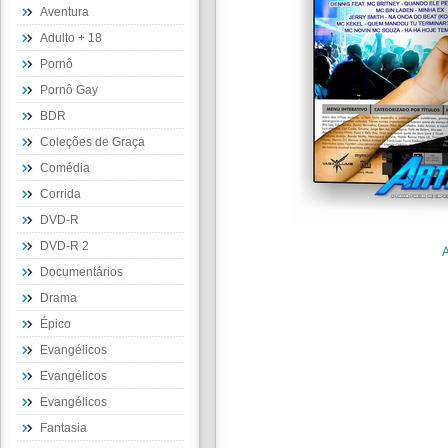
Aventura
Adulto + 18
Pornô
Pornô Gay
BDR
Coleções de Graça
Comédia
Corrida
DVD-R
DVD-R 2
Documentários
Drama
Épico
Evangélicos
Evangélicos
Evangélicos
Fantasia