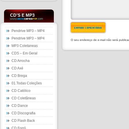
CD’S E MP3
ENVIAR COMENTÁRIO
Pendrive MP3 – MP4
Pendrive MP3 – MP4
O seu endereço de e-mail não será public
MP3 Coletaneas
CDS – Em Geral
CD Arrocha
CD Axé
CD Brega
01.Todas Coleções
CD Católico
CD Coletâneas
CD Dance
CD Discografia
CD Flash Back
CD Forró