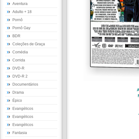
Aventura
Adulto + 18
Pornô
Pornô Gay
BDR
Coleções de Graça
Comédia
Corrida
DVD-R
DVD-R 2
Documentários
A
Drama
Épico
Evangélicos
Evangélicos
Evangélicos
Fantasia