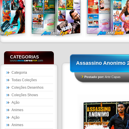
CATEGORIAS
Assassino Anonimo 
Categoria
Postado por:
Arte Capas
Todas Coleções
Coleções Desenhos
Coleções Shows
Ação
Animes
Ação
Animes