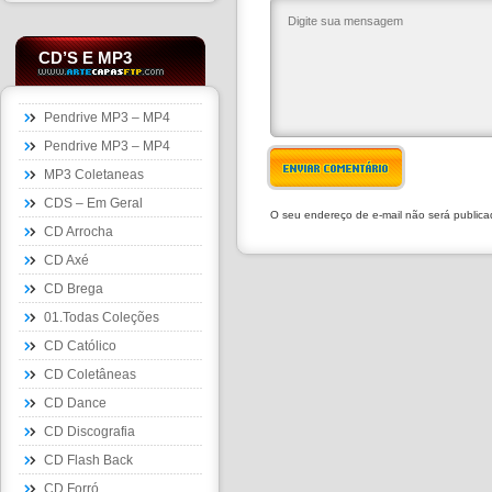
CD’S E MP3
Pendrive MP3 – MP4
Pendrive MP3 – MP4
ENVIAR COMENTÁRIO
MP3 Coletaneas
CDS – Em Geral
O seu endereço de e-mail não será public
CD Arrocha
CD Axé
CD Brega
01.Todas Coleções
CD Católico
CD Coletâneas
CD Dance
CD Discografia
CD Flash Back
CD Forró