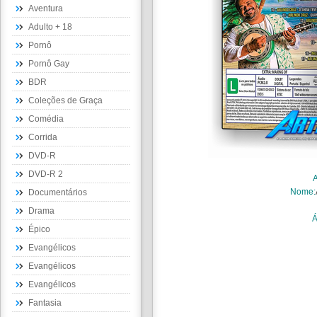
Aventura
Adulto + 18
Pornô
Pornô Gay
BDR
Coleções de Graça
Comédia
Corrida
DVD-R
DVD-R 2
Nome:
Documentários
Drama
Á
Épico
Evangélicos
Evangélicos
Evangélicos
Fantasia