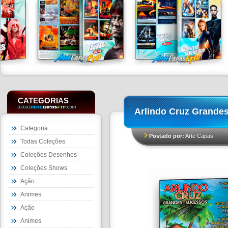
CATEGORIAS
Arlindo Cruz Grande
Categoria
Postado por:
Arte Capas
Todas Coleções
Coleções Desenhos
Coleções Shows
Ação
Animes
Ação
Animes