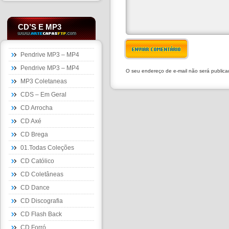
CD’S E MP3
ENVIAR COMENTÁRIO
Pendrive MP3 – MP4
Pendrive MP3 – MP4
O seu endereço de e-mail não será public
MP3 Coletaneas
CDS – Em Geral
CD Arrocha
CD Axé
CD Brega
01.Todas Coleções
CD Católico
CD Coletâneas
CD Dance
CD Discografia
CD Flash Back
CD Forró