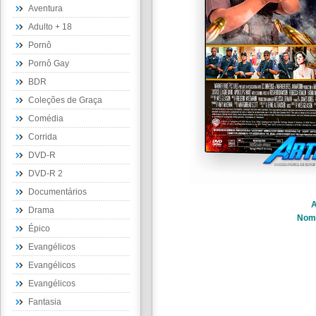
Aventura
Adulto + 18
Pornô
Pornô Gay
BDR
Coleções de Graça
Comédia
Corrida
DVD-R
DVD-R 2
Documentários
A
Drama
Nom
Épico
Evangélicos
Evangélicos
Evangélicos
Fantasia