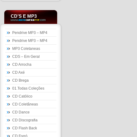
CD’S E MP3
Pendrive MP3 – MP4
Pendrive MP3 – MP4
MP3 Coletaneas
CDS – Em Geral
CD Arrocha
CD Axé
CD Brega
01.Todas Coleções
CD Católico
CD Coletâneas
CD Dance
CD Discografia
CD Flash Back
CD Forró