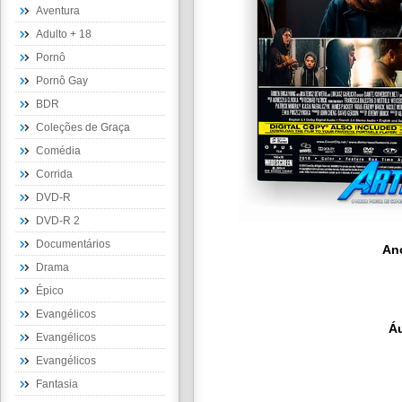
Aventura
Adulto + 18
Pornô
Pornô Gay
BDR
Coleções de Graça
Comédia
Corrida
DVD-R
DVD-R 2
Documentários
An
Drama
Épico
Evangélicos
Á
Evangélicos
Evangélicos
Fantasia