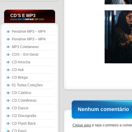
CD’S E MP3
Pendrive MP3 – MP4
Pendrive MP3 – MP4
MP3 Coletaneas
CDS – Em Geral
CD Arrocha
CD Axé
CD Brega
01.Todas Coleções
CD Católico
CD Coletâneas
CD Dance
Nenhum comentário
CD Discografia
CD Flash Back
Clique aqui
e seja o primeiro a comen
CD Forró