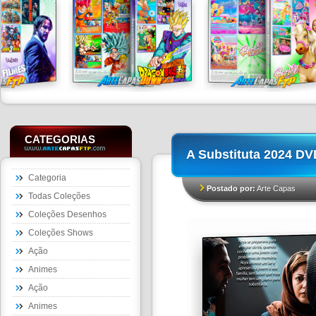
CATEGORIAS
A Substituta 2024 
Categoria
Postado por:
Arte Capas
Todas Coleções
Coleções Desenhos
Coleções Shows
Ação
Animes
Ação
Animes