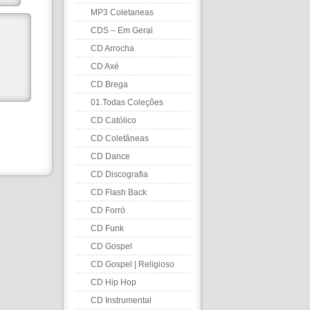
MP3 Coletaneas
CDS – Em Geral
CD Arrocha
CD Axé
CD Brega
01.Todas Coleções
CD Católico
CD Coletâneas
CD Dance
CD Discografia
CD Flash Back
CD Forró
CD Funk
CD Gospel
CD Gospel | Religioso
CD Hip Hop
CD Instrumental