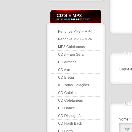
CD’S E MP3
Pendrive MP3 – MP4
Pendrive MP3 – MP4
MP3 Coletaneas
Ne
CDS – Em Geral
CD Arrocha
Clique 
CD Axé
CD Brega
01.Todas Coleções
CD Católico
CD Coletâneas
De
CD Dance
CD Discografia
Nome *
CD Flash Back
CD Forró