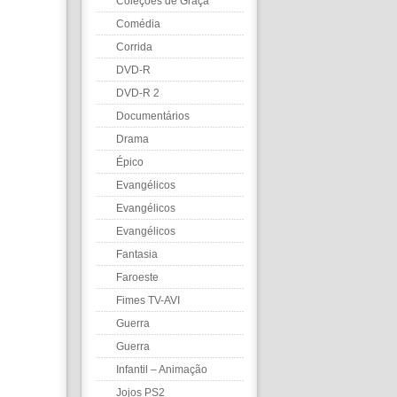
Coleções de Graça
Comédia
Corrida
DVD-R
DVD-R 2
Documentários
Drama
Épico
Evangélicos
Evangélicos
Evangélicos
Fantasia
Faroeste
Fimes TV-AVI
Guerra
Guerra
Infantil – Animação
Jojos PS2