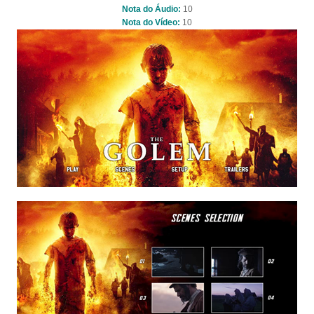
Nota do Áudio:
10
Nota do Vídeo:
10