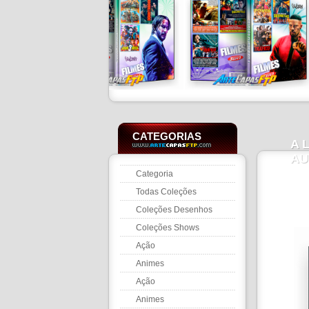
CATEGORIAS
A 
AU
Categoria
Todas Coleções
Coleções Desenhos
Coleções Shows
Ação
Animes
Ação
Animes