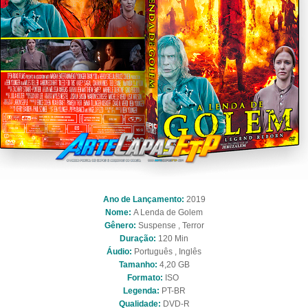
Ano de Lançamento:
2019
Nome:
A Lenda de Golem
Gênero:
Suspense , Terror
Duração:
120 Min
Áudio:
Português , Inglês
Tamanho:
4,20 GB
Formato:
ISO
Legenda:
PT-BR
Qualidade:
DVD-R