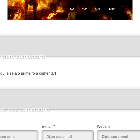
nhum comentário
aqui
e seja o primeiro a comentar!
ixe seu comentário
E-mail *
Website