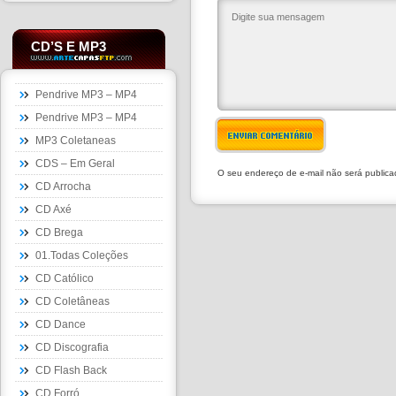
CD’S E MP3
Pendrive MP3 – MP4
Pendrive MP3 – MP4
ENVIAR COMENTÁRIO
MP3 Coletaneas
CDS – Em Geral
O seu endereço de e-mail não será public
CD Arrocha
CD Axé
CD Brega
01.Todas Coleções
CD Católico
CD Coletâneas
CD Dance
CD Discografia
CD Flash Back
CD Forró