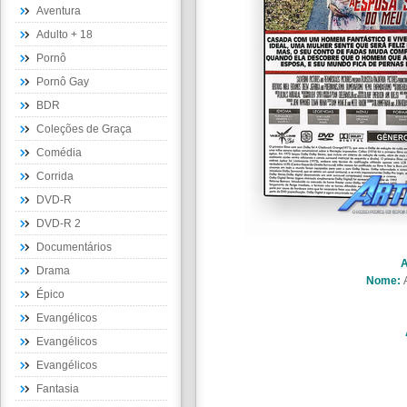
Aventura
Adulto + 18
Pornô
Pornô Gay
BDR
Coleções de Graça
Comédia
Corrida
DVD-R
DVD-R 2
Documentários
A
Drama
Nome:
Épico
Evangélicos
Evangélicos
Evangélicos
Fantasia