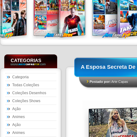
CATEGORIAS
A Esposa Secreta De
Categoria
Postado por:
Arte Capas
Todas Coleções
Coleções Desenhos
Coleções Shows
Ação
Animes
Ação
Animes