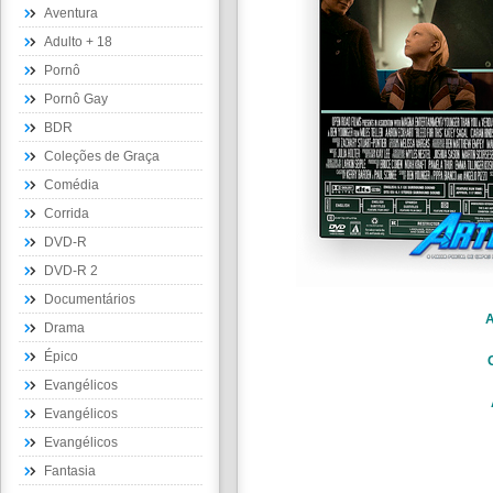
Aventura
Adulto + 18
Pornô
Pornô Gay
BDR
Coleções de Graça
Comédia
Corrida
DVD-R
DVD-R 2
Documentários
A
Drama
Épico
Evangélicos
Evangélicos
Evangélicos
Fantasia