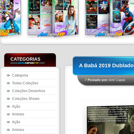
CATEGORIAS
A Babá 2019 Dublado
Categoria
Postado por:
Arte Capas
Todas Coleções
Coleções Desenhos
Coleções Shows
Ação
Animes
Ação
Animes