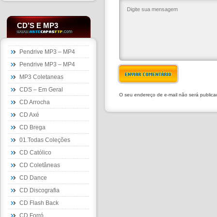
CD’S E MP3
Pendrive MP3 – MP4
Pendrive MP3 – MP4
ENVIAR COMENTÁRIO
MP3 Coletaneas
CDS – Em Geral
O seu endereço de e-mail não será public
CD Arrocha
CD Axé
CD Brega
01.Todas Coleções
CD Católico
CD Coletâneas
CD Dance
CD Discografia
CD Flash Back
CD Forró