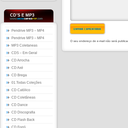
CD’S E MP3
ENVIAR COMENTÁRIO
Pendrive MP3 – MP4
Pendrive MP3 – MP4
O seu endereço de e-mail não será public
MP3 Coletaneas
CDS – Em Geral
CD Arrocha
CD Axé
CD Brega
01.Todas Coleções
CD Católico
CD Coletâneas
CD Dance
CD Discografia
CD Flash Back
CD Forró