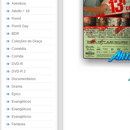
Aventura
Adulto + 18
Pornô
Pornô Gay
BDR
Coleções de Graça
Comédia
Corrida
DVD-R
DVD-R 2
Documentários
A
Drama
Épico
Evangélicos
Evangélicos
Evangélicos
Fantasia