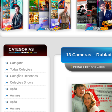
CATEGORIAS
13 Cameras – Dublad
Categoria
Postado por:
Arte Capas
Todas Coleções
Coleções Desenhos
Coleções Shows
Ação
Animes
Ação
Animes