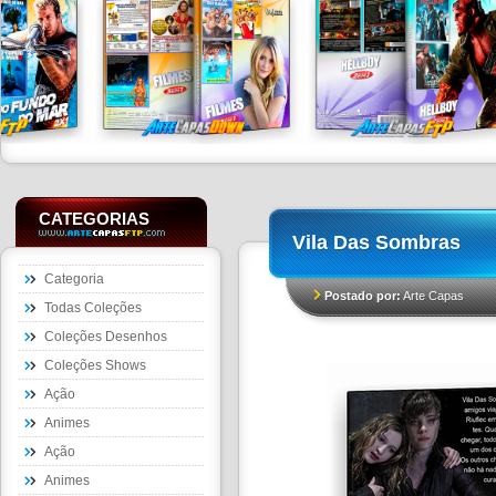
CATEGORIAS
Vila Das Sombras
Categoria
Postado por:
Arte Capas
Todas Coleções
Coleções Desenhos
Coleções Shows
Ação
Animes
Ação
Animes