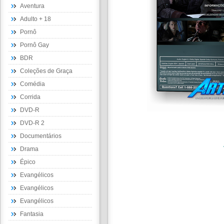
Aventura
Adulto + 18
Pornô
Pornô Gay
BDR
Coleções de Graça
Comédia
Corrida
DVD-R
DVD-R 2
Documentários
Drama
Épico
Evangélicos
Evangélicos
Evangélicos
Fantasia