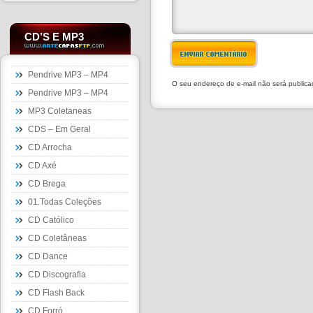
CD’S E MP3
ENVIAR COMENTÁRIO
Pendrive MP3 – MP4
O seu endereço de e-mail não será public
Pendrive MP3 – MP4
MP3 Coletaneas
CDS – Em Geral
CD Arrocha
CD Axé
CD Brega
01.Todas Coleções
CD Católico
CD Coletâneas
CD Dance
CD Discografia
CD Flash Back
CD Forró