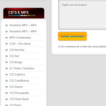
CD’S E MP3
Pendrive MP3 – MP4
Pendrive MP3 – MP4
ENVIAR COMENTÁRIO
MP3 Coletaneas
CDS – Em Geral
O seu endereço de e-mail não será public
CD Arrocha
CD Axé
CD Brega
01.Todas Coleções
CD Católico
CD Coletâneas
CD Dance
CD Discografia
CD Flash Back
CD Forró