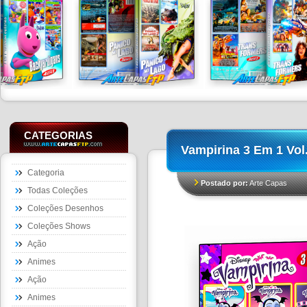
CATEGORIAS
Vampirina 3 Em 1 Vol
Categoria
Postado por:
Arte Capas
Todas Coleções
Coleções Desenhos
Coleções Shows
Ação
Animes
Ação
Animes