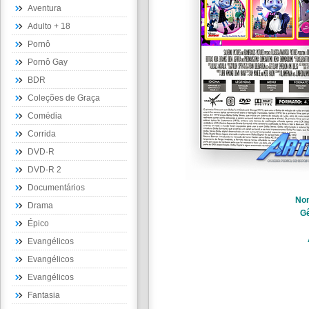
Aventura
Adulto + 18
Pornô
Pornô Gay
BDR
Coleções de Graça
Comédia
Corrida
DVD-R
DVD-R 2
Documentários
No
Drama
G
Épico
Evangélicos
Evangélicos
Evangélicos
Fantasia