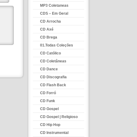
MP3 Coletaneas
CDS – Em Geral
CD Arrocha
CD Axé
CD Brega
01.Todas Coleções
CD Católico
CD Coletâneas
CD Dance
CD Discografia
CD Flash Back
CD Forró
CD Funk
CD Gospel
CD Gospel | Religioso
CD Hip Hop
CD Instrumental