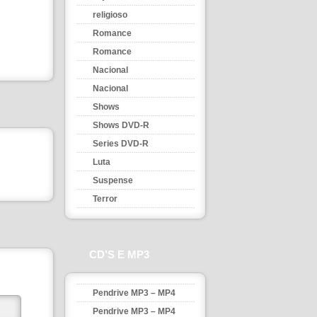
religioso
Romance
Romance
Nacional
Nacional
Shows
Shows DVD-R
Series DVD-R
Luta
Suspense
Terror
CD’S E MP3
Pendrive MP3 – MP4
Pendrive MP3 – MP4