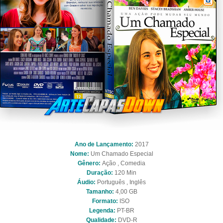
Ano de Lançamento:
2017
Nome:
Um Chamado Especial
Gênero:
Ação , Comedia
Duração:
120 Min
Áudio:
Português , Inglês
Tamanho:
4,00 GB
Formato:
ISO
Legenda:
PT-BR
Qualidade:
DVD-R