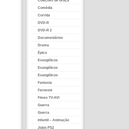
Coleções de Graça
Comédia
Corrida
DVD-R
DVD-R 2
Documentários
Drama
Épico
Evangélicos
Evangélicos
Evangélicos
Fantasia
Faroeste
Fimes TV-AVI
Guerra
Guerra
Infantil – Animação
Jojos PS2