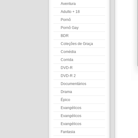
Aventura
Adulto + 18
Pornô
Pornô Gay
BDR
Coleções de Graça
Comédia
Corrida
DVD-R
DVD-R 2
Documentários
Drama
Épico
Evangélicos
Evangélicos
Evangélicos
Fantasia