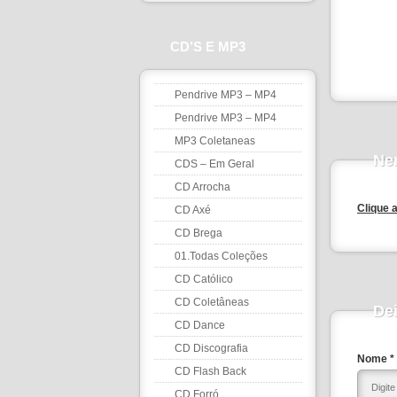
CD’S E MP3
Pendrive MP3 – MP4
Pendrive MP3 – MP4
MP3 Coletaneas
Ne
CDS – Em Geral
CD Arrocha
Clique 
CD Axé
CD Brega
01.Todas Coleções
CD Católico
CD Coletâneas
De
CD Dance
CD Discografia
Nome *
CD Flash Back
CD Forró