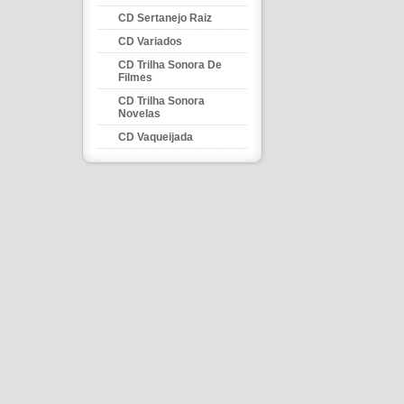
CD Sertanejo Raiz
CD Variados
CD Trilha Sonora De
Filmes
CD Trilha Sonora
Novelas
CD Vaqueijada