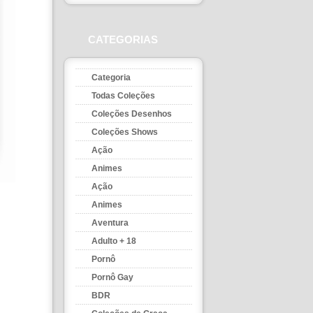
CATEGORIAS
Categoria
Todas Coleções
Coleções Desenhos
Coleções Shows
Ação
Animes
Ação
Animes
Aventura
Adulto + 18
Pornô
Pornô Gay
BDR