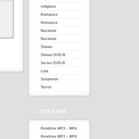
religioso
Romance
Romance
Nacional
Nacional
Shows
Shows DVD-R
Series DVD-R
Luta
Suspense
Terror
CD’S E MP3
Pendrive MP3 – MP4
Pendrive MP3 – MP4