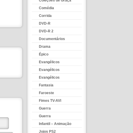
Coleções de Graça
Comédia
Corrida
DVD-R
DVD-R 2
Documentários
Drama
Épico
Evangélicos
Evangélicos
Evangélicos
Fantasia
Faroeste
Fimes TV-AVI
Guerra
Guerra
Infantil – Animação
Jojos PS2