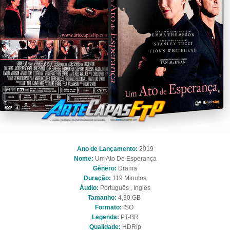
Ano de Lançamento:
2019
Nome:
Um Ato De Esperança
Gênero:
Drama
Duração:
119 Minutos
Áudio:
Português , Inglês
Tamanho:
4,30 GB
Formato:
ISO
Legenda:
PT-BR
Qualidade:
HDRip