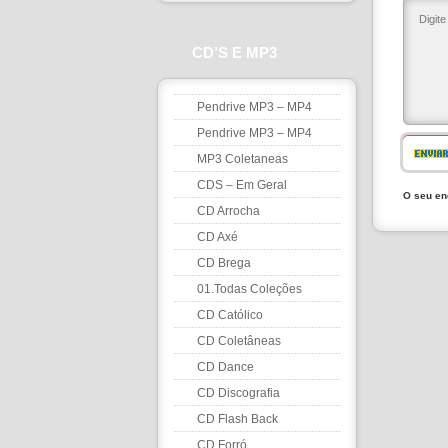
CD’S E MP3
Pendrive MP3 – MP4
Pendrive MP3 – MP4
ENVIA
MP3 Coletaneas
CDS – Em Geral
O seu en
CD Arrocha
CD Axé
CD Brega
01.Todas Coleções
CD Católico
CD Coletâneas
CD Dance
CD Discografia
CD Flash Back
CD Forró