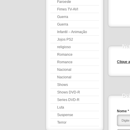
Faroeste
Fimes TV-AVI
Guerra
Guerra
Infantil – Animação
Jojos PS2
Ne
religioso
Romance
Clique 
Romance
Nacional
Nacional
Shows
Shows DVD-R
De
Series DVD-R
Luta
Nome *
Suspense
Terror