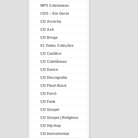
MP3 Coletaneas
CDS – Em Geral
CD Arrocha
CD Axé
CD Brega
01.Todas Coleções
CD Católico
CD Coletâneas
CD Dance
CD Discografia
CD Flash Back
CD Forró
CD Funk
CD Gospel
CD Gospel | Religioso
CD Hip Hop
CD Instrumental