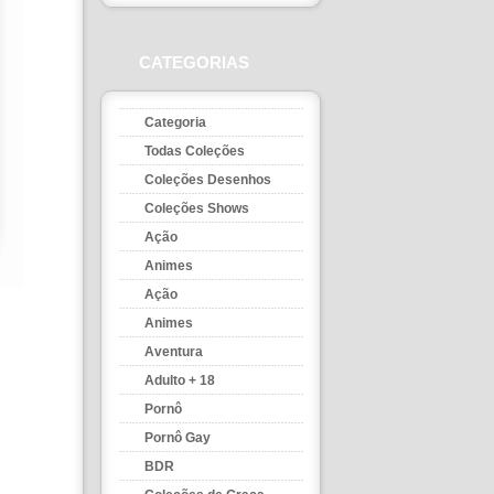
CATEGORIAS
Categoria
Todas Coleções
Coleções Desenhos
Coleções Shows
Ação
Animes
Ação
Animes
Aventura
Adulto + 18
Pornô
Pornô Gay
BDR