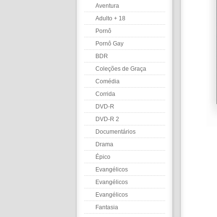
Aventura
Adulto + 18
Pornô
Pornô Gay
BDR
Coleções de Graça
Comédia
Corrida
DVD-R
DVD-R 2
Documentários
Drama
Épico
Evangélicos
Evangélicos
Evangélicos
Fantasia