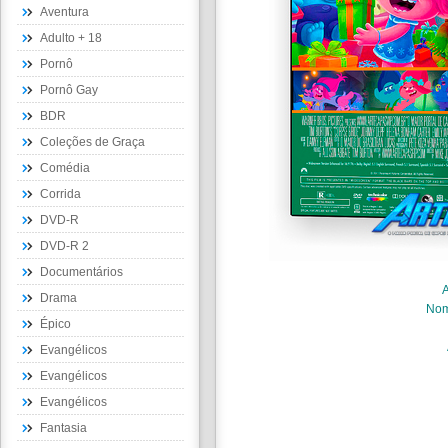
Aventura
Adulto + 18
Pornô
Pornô Gay
BDR
Coleções de Graça
Comédia
Corrida
DVD-R
DVD-R 2
Documentários
Drama
No
Épico
Evangélicos
Evangélicos
Evangélicos
Fantasia