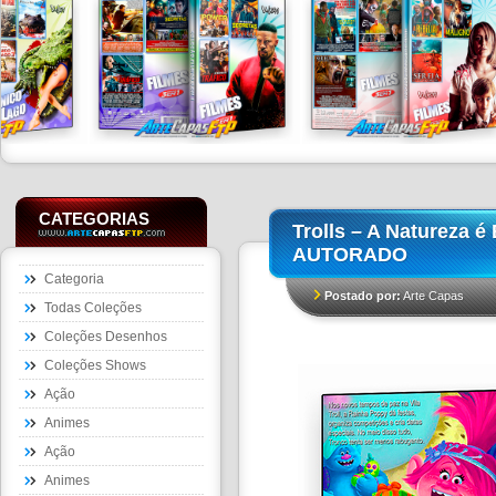
CATEGORIAS
Trolls – A Natureza é
AUTORADO
Categoria
Postado por:
Arte Capas
Todas Coleções
Coleções Desenhos
Coleções Shows
Ação
Animes
Ação
Animes