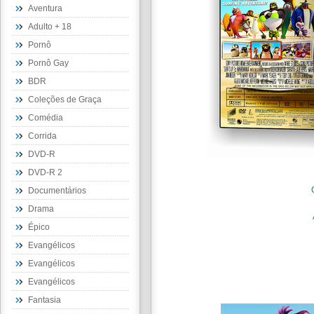
Aventura
Adulto + 18
Pornô
Pornô Gay
BDR
Coleções de Graça
Comédia
Corrida
DVD-R
DVD-R 2
Documentários
Drama
Épico
Evangélicos
Evangélicos
Evangélicos
Fantasia