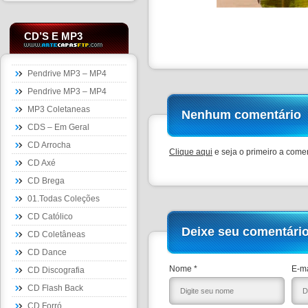
CD’S E MP3
Pendrive MP3 – MP4
Pendrive MP3 – MP4
MP3 Coletaneas
Nenhum comentário
CDS – Em Geral
CD Arrocha
Clique aqui
e seja o primeiro a comen
CD Axé
CD Brega
01.Todas Coleções
CD Católico
Deixe seu comentári
CD Coletâneas
CD Dance
Nome *
E-ma
CD Discografia
CD Flash Back
CD Forró