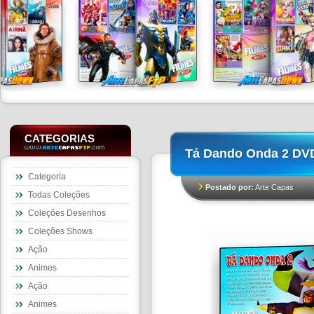
CATEGORIAS
Tá Dando Onda 2 DV
Categoria
Postado por:
Arte Capas
Todas Coleções
Coleções Desenhos
Coleções Shows
Ação
Animes
Ação
Animes