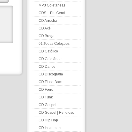
MP3 Coletaneas
CDS – Em Geral
CD Arrocha
CD Axé
CD Brega
01.Todas Coleções
CD Católico
CD Coletâneas
CD Dance
CD Discografia
CD Flash Back
CD Forró
CD Funk
CD Gospel
CD Gospel | Religioso
CD Hip Hop
CD Instrumental