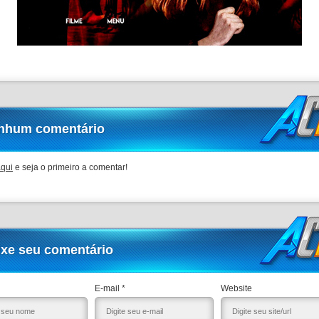
nhum comentário
aqui
e seja o primeiro a comentar!
ixe seu comentário
E-mail *
Website