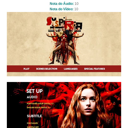
Nota do Áudio:
10
Nota do Vídeo:
10