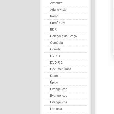
Aventura
Adulto + 18
Pornô
Pornô Gay
BDR
Coleções de Graça
Comédia
Corrida
DVD-R
DVD-R 2
Documentários
Drama
Épico
Evangélicos
Evangélicos
Evangélicos
Fantasia