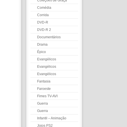
Coleções de Graça
Comédia
Corrida
DVD-R
DVD-R 2
Documentários
Drama
Épico
Evangélicos
Evangélicos
Evangélicos
Fantasia
Faroeste
Fimes TV-AVI
Guerra
Guerra
Infantil – Animação
Jojos PS2