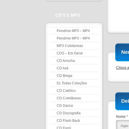
CD’S E MP3
Pendrive MP3 – MP4
Pendrive MP3 – MP4
MP3 Coletaneas
Ne
CDS – Em Geral
CD Arrocha
Clique 
CD Axé
CD Brega
01.Todas Coleções
CD Católico
CD Coletâneas
De
CD Dance
CD Discografia
Nome *
CD Flash Back
CD Forró