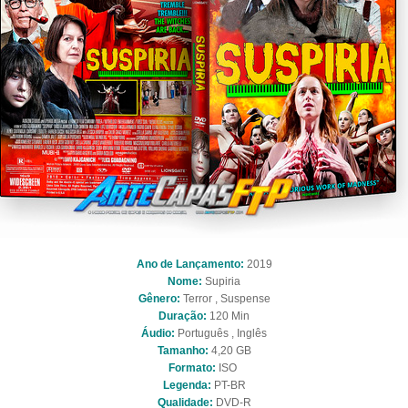
Ano de Lançamento:
2019
Nome:
Supiria
Gênero:
Terror , Suspense
Duração:
120 Min
Áudio:
Português , Inglês
Tamanho:
4,20 GB
Formato:
ISO
Legenda:
PT-BR
Qualidade:
DVD-R